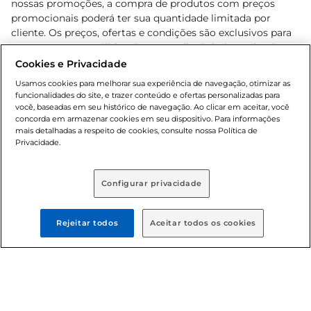
nossas promoções, a compra de produtos com preços
promocionais poderá ter sua quantidade limitada por
cliente. Os preços, ofertas e condições são exclusivos para
o e-commerce e válidos durante o dia de hoje, podendo
sofrer alterações sem prévia notificação. Proibida a venda
Cookies e Privacidade
de bebidas alcoólicas para menores de 18 anos, conforme
Usamos cookies para melhorar sua experiência de navegação, otimizar as
Lei n.º 8069/90, art. 81, inciso II (Estatuto da Criança e do
funcionalidades do site, e trazer conteúdo e ofertas personalizadas para
Adolescente). Preços e condições exclusivos para o
você, baseadas em seu histórico de navegação. Ao clicar em aceitar, você
concorda em armazenar cookies em seu dispositivo. Para informações
, podendo sofrer alterações sem aviso
www.bretas.com.br
mais detalhadas a respeito de cookies, consulte nossa Política de
prévio. O valor mínimo para as compras on-line é de R$
Privacidade.
80,00.
Configurar privacidade
© 2025 Copyright. Todos os direitos
reservados Bretas.
Rejeitar todos
Aceitar todos os cookies
Cencosud Brasil Comercial SA.CNPJ sob n°
39.346.861/0350-38 . Sediada na Av. das Nações Unidas,
12.995, 21º andar, CEP: 04.578-000, Bairro Brooklin Paulista,