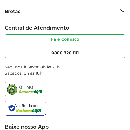
Sobre o Bretas
Bretas
Grupo Cencosud
Trabalhe conosco
Cartão Bretas
Central de Atendimento
Sobre privacidade
Produtos Bretas
Portal do fornecedor
Código de ética
Fale Conosco
Nossas Lojas
Serviços
Cencosud Media
App Bretas
0800 720 1111
Clube Bretas
Blog Bretas
Segunda à Sexta: 8h às 20h
Black Friday
Sábados: 8h às 18h
Natal
Baixe nosso App