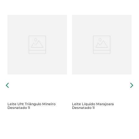
L
D
Leite Uht Triângulo Mineiro
Leite Líquido Marajoara
Desnatado 1l
Desnatado 1l