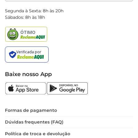
Clube Bretas
Blog Bretas
Segunda à Sexta: 8h às 20h
Black Friday
Sábados: 8h às 18h
Natal
Baixe nosso App
Formas de pagamento
Dúvidas frequentes (FAQ)
Política de troca e devolução