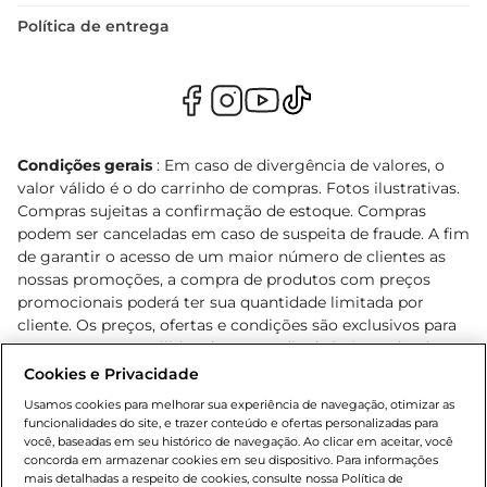
Política de entrega
Condições gerais
: Em caso de divergência de valores, o
valor válido é o do carrinho de compras. Fotos ilustrativas.
Compras sujeitas a confirmação de estoque. Compras
podem ser canceladas em caso de suspeita de fraude. A fim
de garantir o acesso de um maior número de clientes as
nossas promoções, a compra de produtos com preços
promocionais poderá ter sua quantidade limitada por
cliente. Os preços, ofertas e condições são exclusivos para
o e-commerce e válidos durante o dia de hoje, podendo
sofrer alterações sem prévia notificação. Proibida a venda
Cookies e Privacidade
de bebidas alcoólicas para menores de 18 anos, conforme
Usamos cookies para melhorar sua experiência de navegação, otimizar as
Lei n.º 8069/90, art. 81, inciso II (Estatuto da Criança e do
funcionalidades do site, e trazer conteúdo e ofertas personalizadas para
Adolescente). Preços e condições exclusivos para o
você, baseadas em seu histórico de navegação. Ao clicar em aceitar, você
concorda em armazenar cookies em seu dispositivo. Para informações
, podendo sofrer alterações sem aviso
www.bretas.com.br
mais detalhadas a respeito de cookies, consulte nossa Política de
prévio. O valor mínimo para as compras on-line é de R$