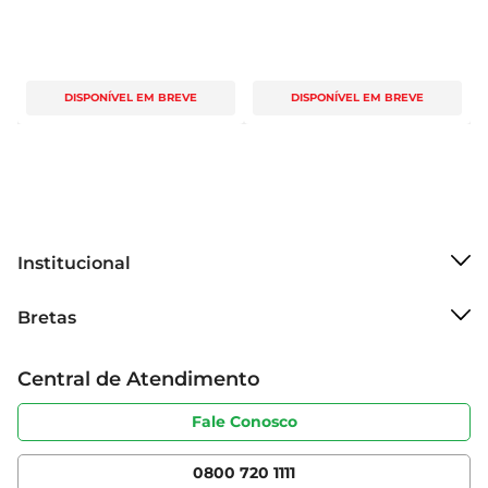
DISPONÍVEL EM BREVE
DISPONÍVEL EM BREVE
Institucional
Sobre o Bretas
Bretas
Grupo Cencosud
Trabalhe conosco
Cartão Bretas
Central de Atendimento
Sobre privacidade
Produtos Bretas
Portal do fornecedor
Código de ética
Fale Conosco
Nossas Lojas
Serviços
Cencosud Media
App Bretas
0800 720 1111