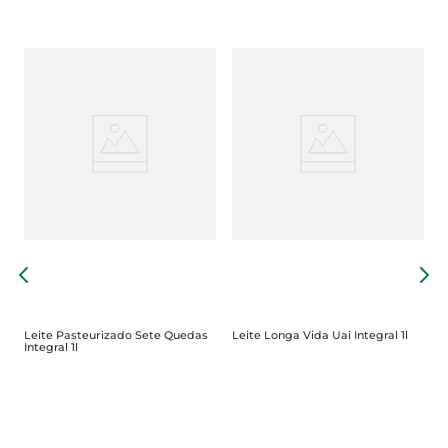
L
I
Leite Pasteurizado Sete Quedas
Leite Longa Vida Uai Integral 1l
Integral 1l