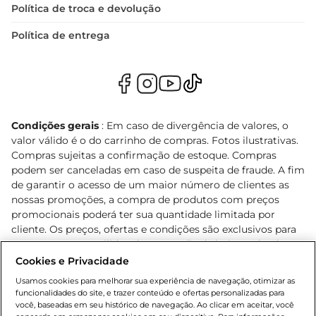
Política de troca e devolução
Política de entrega
Condições gerais
: Em caso de divergência de valores, o
valor válido é o do carrinho de compras. Fotos ilustrativas.
Compras sujeitas a confirmação de estoque. Compras
podem ser canceladas em caso de suspeita de fraude. A fim
de garantir o acesso de um maior número de clientes as
nossas promoções, a compra de produtos com preços
promocionais poderá ter sua quantidade limitada por
cliente. Os preços, ofertas e condições são exclusivos para
o e-commerce e válidos durante o dia de hoje, podendo
sofrer alterações sem prévia notificação. Proibida a venda
Cookies e Privacidade
de bebidas alcoólicas para menores de 18 anos, conforme
Usamos cookies para melhorar sua experiência de navegação, otimizar as
Lei n.º 8069/90, art. 81, inciso II (Estatuto da Criança e do
funcionalidades do site, e trazer conteúdo e ofertas personalizadas para
Adolescente). Preços e condições exclusivos para o
você, baseadas em seu histórico de navegação. Ao clicar em aceitar, você