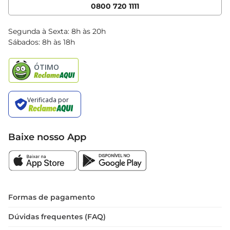
Cencosud Media
App Bretas
0800 720 1111
Clube Bretas
Blog Bretas
Segunda à Sexta: 8h às 20h
Black Friday
Sábados: 8h às 18h
Natal
Baixe nosso App
Formas de pagamento
Dúvidas frequentes (FAQ)