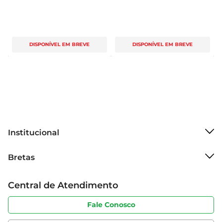
DISPONÍVEL EM BREVE
DISPONÍVEL EM BREVE
Institucional
Sobre o Bretas
Bretas
Grupo Cencosud
Trabalhe conosco
Cartão Bretas
Central de Atendimento
Sobre privacidade
Produtos Bretas
Portal do fornecedor
Código de ética
Fale Conosco
Nossas Lojas
Serviços