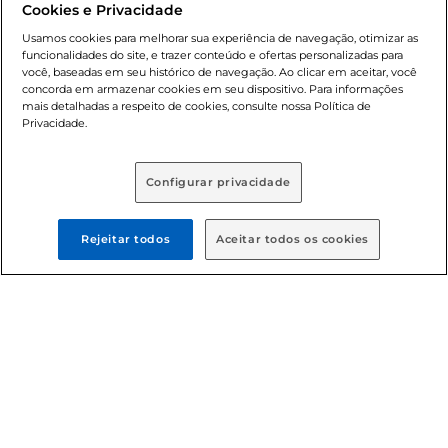
Cookies e Privacidade
nossas promoções, a compra de produtos com preços
promocionais poderá ter sua quantidade limitada por
Usamos cookies para melhorar sua experiência de navegação, otimizar as
cliente. Os preços, ofertas e condições são exclusivos para
funcionalidades do site, e trazer conteúdo e ofertas personalizadas para
você, baseadas em seu histórico de navegação. Ao clicar em aceitar, você
o e-commerce e válidos durante o dia de hoje, podendo
concorda em armazenar cookies em seu dispositivo. Para informações
sofrer alterações sem prévia notificação. Proibida a venda
mais detalhadas a respeito de cookies, consulte nossa Política de
de bebidas alcoólicas para menores de 18 anos, conforme
Privacidade.
Lei n.º 8069/90, art. 81, inciso II (Estatuto da Criança e do
Adolescente). Preços e condições exclusivos para o
, podendo sofrer alterações sem aviso
www.bretas.com.br
Configurar privacidade
prévio. O valor mínimo para as compras on-line é de R$
80,00.
Rejeitar todos
Aceitar todos os cookies
© 2025 Copyright. Todos os direitos
reservados Bretas.
Cencosud Brasil Comercial SA.CNPJ sob n°
39.346.861/0350-38 . Sediada na Av. das Nações Unidas,