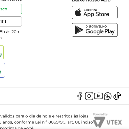
osco
1111
 8h às 20h
h
álidos para o dia de hoje e restritos às lojas
anos, conforme Lei n.º 8069/90, art. 81, inciso
s próxima de você.