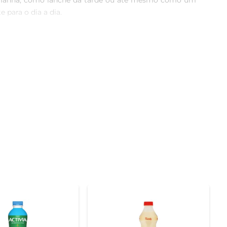
da manhã, como lanche da tarde ou até mesmo como um 
ara o dia a dia.

úde do intestino. O consumo regular de produtos com 
o na absorção de nutrientes. Além disso, o Leite Ferm 
uilíbrio perfeito entre a doçura e a acidez, cada gole 
ritivo, sem abrir mão do sabor.

udável. É importante sempre verificar as informações 
 Shot é uma opção que combina sabor e saúde, tornando-