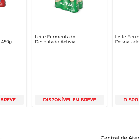
Leite Fermentado
Leite Fer
l 450g
Desnatado Activia
Desnatado 
Baunilha Frasco 450g c/ 6
Lactose Tr
Unid
Morango 
 BREVE
DISPONÍVEL EM BREVE
DISPO
Central de At
s