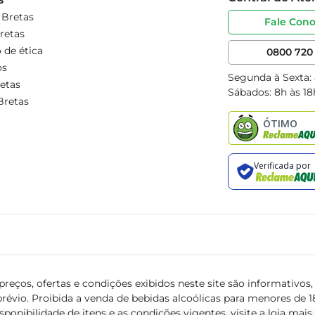
 Bretas
Fale Con
retas
 de ética
0800 720 
os
Segunda à Sexta:
etas
Sábados: 8h às 18
Bretas
reços, ofertas e condições exibidos neste site são informativos, v
révio. Proibida a venda de bebidas alcoólicas para menores de 18 
isponibilidade de itens e as condições vigentes, visite a loja mai