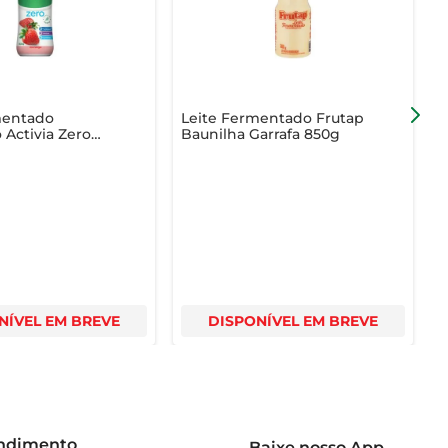
mentado
Leite Fermentado Frutap
L
Activia Zero
Baunilha Garrafa 850g
I
iplo Zero
800g
NÍVEL EM BREVE
DISPONÍVEL EM BREVE
endimento
Baixe nosso App