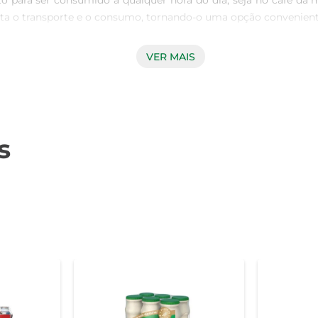
ito para ser consumido a qualquer hora do dia, seja no café 
a o transporte e o consumo, tornando-o uma opção conveniente p
VER MAIS
, que são microorganismos benéficos que ajudam a manter a sa
ntestinal, promovendo uma digestão mais saudável e auxiliand
entos essenciais na sua dieta, favorecendo o bem-estar geral.

s
idores, e o Leite Ferm Activia Shot não decepciona. Com um eq
uma excelente alternativa para quem deseja um lanche leve e nut
e alinha com as necessidades de quem busca uma alimentação sa
ontribuição do produto para a sua dieta. O Leite Ferm Activia