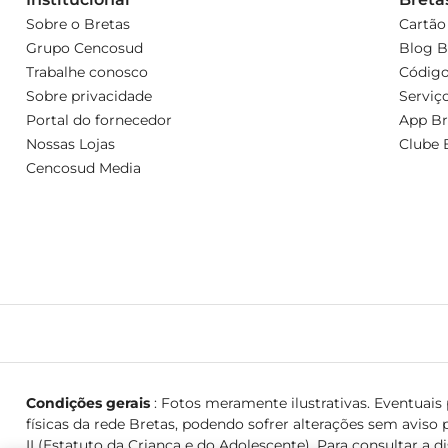
Sobre o Bretas
Cartão
Grupo Cencosud
Blog B
Trabalhe conosco
Código
Sobre privacidade
Serviç
Portal do fornecedor
App Br
Nossas Lojas
Clube 
Cencosud Media
Condições gerais
: Fotos meramente ilustrativas. Eventuais p
físicas da rede Bretas, podendo sofrer alterações sem aviso p
II (Estatuto da Criança e do Adolescente). Para consultar a d