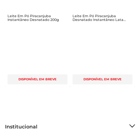
D
5
Leite Em Pó Piracanjuba
Leite Em Pó Piracanjuba
Instantâneo Desnatado 200g
Desnatado Instantâneo Lata
300g
DISPONÍVEL EM BREVE
DISPONÍVEL EM BREVE
Institucional
Sobre o Bretas