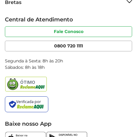
Bretas
Grupo Cencosud
Trabalhe conosco
Cartão Bretas
Central de Atendimento
Sobre privacidade
Produtos Bretas
Portal do fornecedor
Código de ética
Fale Conosco
Nossas Lojas
Serviços
Cencosud Media
App Bretas
0800 720 1111
Clube Bretas
Blog Bretas
Segunda à Sexta: 8h às 20h
Black Friday
Sábados: 8h às 18h
Natal
Baixe nosso App