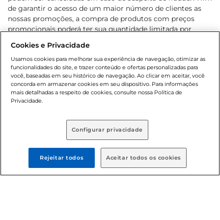
de garantir o acesso de um maior número de clientes as
nossas promoções, a compra de produtos com preços
promocionais poderá ter sua quantidade limitada por
cliente. Os preços, ofertas e condições são exclusivos para
Cookies e Privacidade
o e-commerce e válidos durante o dia de hoje, podendo
sofrer alterações sem prévia notificação. Proibida a venda
Usamos cookies para melhorar sua experiência de navegação, otimizar as
funcionalidades do site, e trazer conteúdo e ofertas personalizadas para
de bebidas alcoólicas para menores de 18 anos, conforme
você, baseadas em seu histórico de navegação. Ao clicar em aceitar, você
Lei n.º 8069/90, art. 81, inciso II (Estatuto da Criança e do
concorda em armazenar cookies em seu dispositivo. Para informações
Adolescente). Preços e condições exclusivos para o
mais detalhadas a respeito de cookies, consulte nossa Política de
, podendo sofrer alterações sem aviso
Privacidade.
www.bretas.com.br
prévio. O valor mínimo para as compras on-line é de R$
80,00.
Configurar privacidade
© 2025 Copyright. Todos os direitos
reservados Bretas.
Rejeitar todos
Aceitar todos os cookies
Cencosud Brasil Comercial SA.CNPJ sob n°
39.346.861/0350-38 . Sediada na Av. das Nações Unidas,
12.995, 21º andar, CEP: 04.578-000, Bairro Brooklin Paulista,