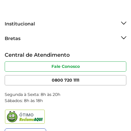
fazer na sua rotina de cuidados pessoais.
Institucional
Sobre o Bretas
Bretas
Grupo Cencosud
Trabalhe conosco
Cartão Bretas
Central de Atendimento
Sobre privacidade
Produtos Bretas
Portal do fornecedor
Código de ética
Fale Conosco
Nossas Lojas
Serviços
Cencosud Media
App Bretas
0800 720 1111
Clube Bretas
Blog Bretas
Segunda à Sexta: 8h às 20h
Black Friday
Sábados: 8h às 18h
Natal