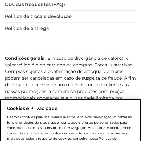
Dúvidas frequentes (FAQ)
Política de troca e devolução
Política de entrega
Condições gerais
: Em caso de divergência de valores, o
valor válido é o do carrinho de compras. Fotos ilustrativas.
Compras sujeitas a confirmação de estoque. Compras
podem ser canceladas em caso de suspeita de fraude. A fim
de garantir o acesso de um maior número de clientes as
nossas promoções, a compra de produtos com preços
promocionais poderá ter sua quantidade limitada por
cliente. Os preços, ofertas e condições são exclusivos para
Cookies e Privacidade
o e-commerce e válidos durante o dia de hoje, podendo
sofrer alterações sem prévia notificação. Proibida a venda
Usamos cookies para melhorar sua experiência de navegação, otimizar as
funcionalidades do site, e trazer conteúdo e ofertas personalizadas para
de bebidas alcoólicas para menores de 18 anos, conforme
você, baseadas em seu histórico de navegação. Ao clicar em aceitar, você
Lei n.º 8069/90, art. 81, inciso II (Estatuto da Criança e do
concorda em armazenar cookies em seu dispositivo. Para informações
Adolescente). Preços e condições exclusivos para o
mais detalhadas a respeito de cookies, consulte nossa Política de