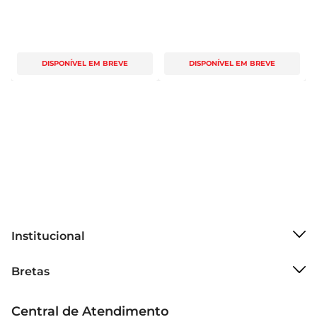
DISPONÍVEL EM BREVE
DISPONÍVEL EM BREVE
Institucional
Sobre o Bretas
Bretas
Grupo Cencosud
Trabalhe conosco
Cartão Bretas
Central de Atendimento
Sobre privacidade
Produtos Bretas