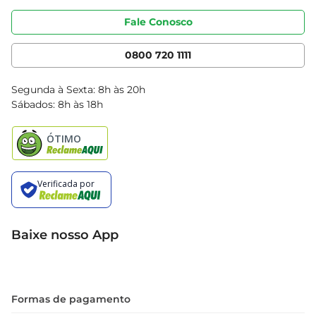
Portal do fornecedor
Código de ética
Fale Conosco
Nossas Lojas
Serviços
Cencosud Media
App Bretas
0800 720 1111
Clube Bretas
Blog Bretas
Segunda à Sexta: 8h às 20h
Black Friday
Sábados: 8h às 18h
Natal
Baixe nosso App
Formas de pagamento