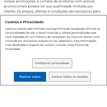
nossas promoções, a compra de produtos com preços
promocionais poderá ter sua quantidade limitada por
cliente. Os preços, ofertas e condições são exclusivos para
o e-commerce e válidos durante o dia de hoje, podendo
sofrer alterações sem prévia notificação. Proibida a venda
Cookies e Privacidade
de bebidas alcoólicas para menores de 18 anos, conforme
Usamos cookies para melhorar sua experiência de navegação, otimizar as
Lei n.º 8069/90, art. 81, inciso II (Estatuto da Criança e do
funcionalidades do site, e trazer conteúdo e ofertas personalizadas para
Adolescente). Preços e condições exclusivos para o
você, baseadas em seu histórico de navegação. Ao clicar em aceitar, você
concorda em armazenar cookies em seu dispositivo. Para informações
, podendo sofrer alterações sem aviso
www.bretas.com.br
mais detalhadas a respeito de cookies, consulte nossa Política de
prévio. O valor mínimo para as compras on-line é de R$
Privacidade.
80,00.
Configurar privacidade
© 2025 Copyright. Todos os direitos
reservados Bretas.
Rejeitar todos
Aceitar todos os cookies
Cencosud Brasil Comercial SA.CNPJ sob n°
39.346.861/0350-38 . Sediada na Av. das Nações Unidas,
12.995, 21º andar, CEP: 04.578-000, Bairro Brooklin Paulista,