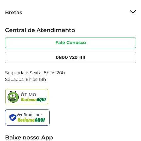
Sobre o Bretas
Bretas
Grupo Cencosud
Trabalhe conosco
Cartão Bretas
Central de Atendimento
Sobre privacidade
Produtos Bretas
Portal do fornecedor
Código de ética
Fale Conosco
Nossas Lojas
Serviços
Cencosud Media
App Bretas
0800 720 1111
Clube Bretas
Blog Bretas
Segunda à Sexta: 8h às 20h
Black Friday
Sábados: 8h às 18h
Natal
Baixe nosso App