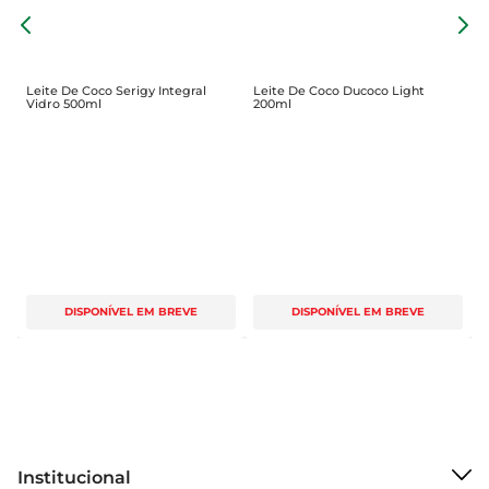
Sua textura e composição proporcionam 
L
cremosidade sem pesar, sendo indicado para 
substituição parcial de cremes ou laticínios em 
receitas variadas. A sua utilização pode contribuir 
Leite De Coco Serigy Integral
Leite De Coco Ducoco Light
Vidro 500ml
200ml
para a elaboração de pratos com maior riqueza 
sensorial, atendendo a diferentes gostos e estilos 
culinários.
DISPONÍVEL EM BREVE
DISPONÍVEL EM BREVE
Institucional