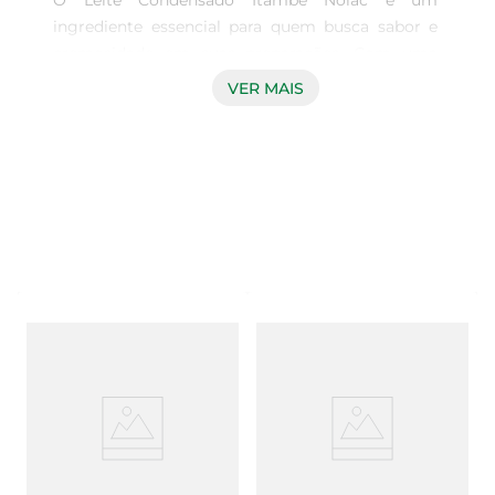
O Leite Condensado Itambé Nolac é um 
ingrediente essencial para quem busca sabor e 
cremosidade em suas preparações. Com uma 
textura suave e um gosto adocicado na medida 
VER MAIS
certa, ele é ideal para a elaboração de 
sobremesas, como pudins, tortas e mousses, 
além de ser um ótimo complemento para cafés e 
chocolates quentes. Sua versatilidade permite 
que você crie receitas que agradam a todos os 
paladares.

Qualidade e Sabor Itambé  

Produzido com rigorosos padrões de qualidade, o 
Leite Condensado Itambé Nolac traz a confiança 
de uma marca reconhecida no mercado. Cada 
lata de 395g é cuidadosamente elaborada para 
garantir um produto que não só atende, mas 
supera as expectativas dos consumidores. O 
sabor inconfundível e a cremosidade fazem dele 