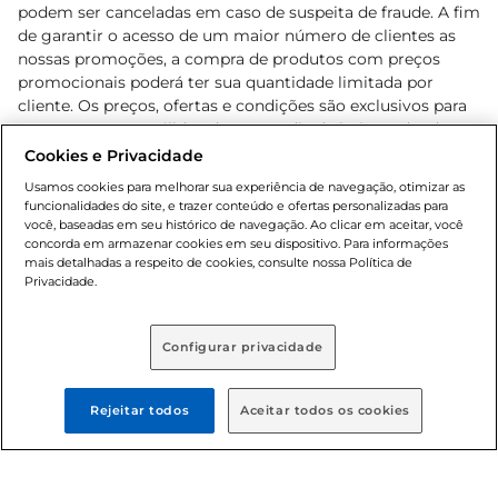
podem ser canceladas em caso de suspeita de fraude. A fim
de garantir o acesso de um maior número de clientes as
nossas promoções, a compra de produtos com preços
promocionais poderá ter sua quantidade limitada por
cliente. Os preços, ofertas e condições são exclusivos para
o e-commerce e válidos durante o dia de hoje, podendo
sofrer alterações sem prévia notificação. Proibida a venda
Cookies e Privacidade
de bebidas alcoólicas para menores de 18 anos, conforme
Usamos cookies para melhorar sua experiência de navegação, otimizar as
Lei n.º 8069/90, art. 81, inciso II (Estatuto da Criança e do
funcionalidades do site, e trazer conteúdo e ofertas personalizadas para
Adolescente). Preços e condições exclusivos para o
você, baseadas em seu histórico de navegação. Ao clicar em aceitar, você
concorda em armazenar cookies em seu dispositivo. Para informações
, podendo sofrer alterações sem aviso
www.bretas.com.br
mais detalhadas a respeito de cookies, consulte nossa Política de
prévio. O valor mínimo para as compras on-line é de R$
Privacidade.
80,00.
Configurar privacidade
© 2025 Copyright. Todos os direitos
reservados Bretas.
Rejeitar todos
Aceitar todos os cookies