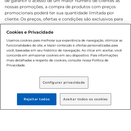
de garantir o acesso de um maior número de clientes as
nossas promoções, a compra de produtos com preços
promocionais poderá ter sua quantidade limitada por
cliente. Os preços, ofertas e condições são exclusivos para
o e-commerce e válidos durante o dia de hoje, podendo
sofrer alterações sem prévia notificação. Proibida a venda
Cookies e Privacidade
de bebidas alcoólicas para menores de 18 anos, conforme
Usamos cookies para melhorar sua experiência de navegação, otimizar as
Lei n.º 8069/90, art. 81, inciso II (Estatuto da Criança e do
funcionalidades do site, e trazer conteúdo e ofertas personalizadas para
Adolescente). Preços e condições exclusivos para o
você, baseadas em seu histórico de navegação. Ao clicar em aceitar, você
concorda em armazenar cookies em seu dispositivo. Para informações
, podendo sofrer alterações sem aviso
www.bretas.com.br
mais detalhadas a respeito de cookies, consulte nossa Política de
prévio. O valor mínimo para as compras on-line é de R$
Privacidade.
80,00.
Configurar privacidade
© 2025 Copyright. Todos os direitos
reservados Bretas.
Rejeitar todos
Aceitar todos os cookies
Cencosud Brasil Comercial SA.CNPJ sob n°
39.346.861/0350-38 . Sediada na Av. das Nações Unidas,