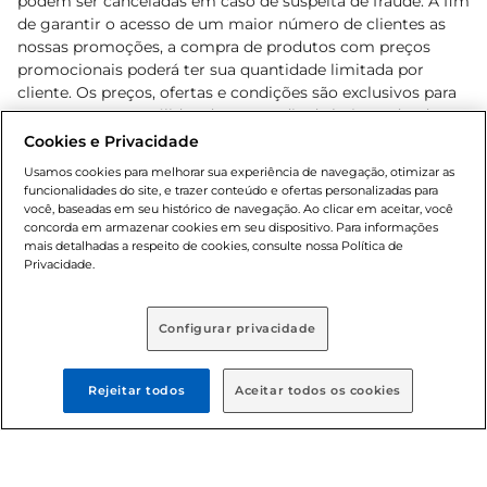
podem ser canceladas em caso de suspeita de fraude. A fim
de garantir o acesso de um maior número de clientes as
nossas promoções, a compra de produtos com preços
promocionais poderá ter sua quantidade limitada por
cliente. Os preços, ofertas e condições são exclusivos para
o e-commerce e válidos durante o dia de hoje, podendo
sofrer alterações sem prévia notificação. Proibida a venda
Cookies e Privacidade
de bebidas alcoólicas para menores de 18 anos, conforme
Usamos cookies para melhorar sua experiência de navegação, otimizar as
Lei n.º 8069/90, art. 81, inciso II (Estatuto da Criança e do
funcionalidades do site, e trazer conteúdo e ofertas personalizadas para
Adolescente). Preços e condições exclusivos para o
você, baseadas em seu histórico de navegação. Ao clicar em aceitar, você
concorda em armazenar cookies em seu dispositivo. Para informações
, podendo sofrer alterações sem aviso
www.bretas.com.br
mais detalhadas a respeito de cookies, consulte nossa Política de
prévio. O valor mínimo para as compras on-line é de R$
Privacidade.
80,00.
Configurar privacidade
© 2025 Copyright. Todos os direitos
reservados Bretas.
Rejeitar todos
Aceitar todos os cookies
Cencosud Brasil Comercial SA.CNPJ sob n°