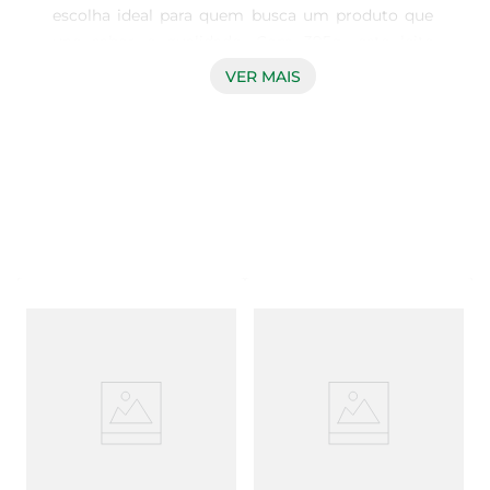
escolha ideal para quem busca um produto que 
une sabor e qualidade. Com 395g, este leite 
condensado é perfeito para adoçar suas receitas, 
VER MAIS
proporcionando um toque especial em 
sobremesas, bolos e bebidas. Sua textura 
cremosa e sabor equilibrado fazem dele um 
ingrediente indispensável na sua cozinha, 
garantindo resultados deliciosos em cada 
preparo.

Versatilidade em Receitas  

Este leite condensado é extremamente versátil e 
pode ser utilizado em diversas receitas, desde o 
clássico pudim até um simples café com leite. 
Sua formulação semidesnatada oferece uma 
opção mais leve, sem abrir mão do sabor. 
Experimente utilizá-lo em receitas de brigadeiro, 
tortas ou até mesmo em smoothies, e descubra 
como ele pode transformar suas criações 