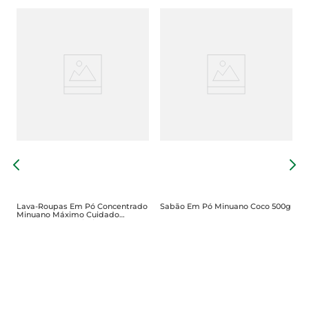
L
L
G
Lava-Roupas Em Pó Concentrado
Sabão Em Pó Minuano Coco 500g
Minuano Máximo Cuidado
Pacote 1.6Kg Embalagem
Econômica