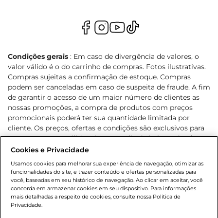
Condições gerais
: Em caso de divergência de valores, o
valor válido é o do carrinho de compras. Fotos ilustrativas.
Compras sujeitas a confirmação de estoque. Compras
podem ser canceladas em caso de suspeita de fraude. A fim
de garantir o acesso de um maior número de clientes as
nossas promoções, a compra de produtos com preços
promocionais poderá ter sua quantidade limitada por
cliente. Os preços, ofertas e condições são exclusivos para
o e-commerce e válidos durante o dia de hoje, podendo
sofrer alterações sem prévia notificação. Proibida a venda
Cookies e Privacidade
de bebidas alcoólicas para menores de 18 anos, conforme
Usamos cookies para melhorar sua experiência de navegação, otimizar as
Lei n.º 8069/90, art. 81, inciso II (Estatuto da Criança e do
funcionalidades do site, e trazer conteúdo e ofertas personalizadas para
Adolescente). Preços e condições exclusivos para o
você, baseadas em seu histórico de navegação. Ao clicar em aceitar, você
concorda em armazenar cookies em seu dispositivo. Para informações
, podendo sofrer alterações sem aviso
www.bretas.com.br
mais detalhadas a respeito de cookies, consulte nossa Política de
prévio. O valor mínimo para as compras on-line é de R$
Privacidade.
80,00.