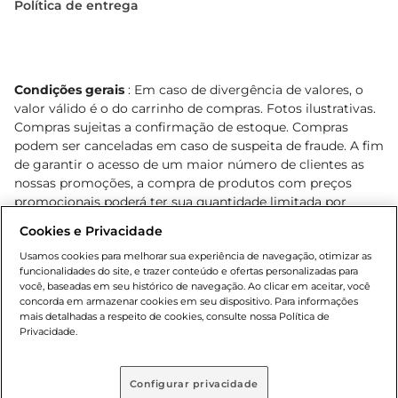
Política de entrega
Condições gerais
: Em caso de divergência de valores, o
valor válido é o do carrinho de compras. Fotos ilustrativas.
Compras sujeitas a confirmação de estoque. Compras
podem ser canceladas em caso de suspeita de fraude. A fim
de garantir o acesso de um maior número de clientes as
nossas promoções, a compra de produtos com preços
promocionais poderá ter sua quantidade limitada por
cliente. Os preços, ofertas e condições são exclusivos para
Cookies e Privacidade
o e-commerce e válidos durante o dia de hoje, podendo
sofrer alterações sem prévia notificação. Proibida a venda
Usamos cookies para melhorar sua experiência de navegação, otimizar as
funcionalidades do site, e trazer conteúdo e ofertas personalizadas para
de bebidas alcoólicas para menores de 18 anos, conforme
você, baseadas em seu histórico de navegação. Ao clicar em aceitar, você
Lei n.º 8069/90, art. 81, inciso II (Estatuto da Criança e do
concorda em armazenar cookies em seu dispositivo. Para informações
Adolescente). Preços e condições exclusivos para o
mais detalhadas a respeito de cookies, consulte nossa Política de
, podendo sofrer alterações sem aviso
Privacidade.
www.bretas.com.br
prévio. O valor mínimo para as compras on-line é de R$
80,00.
Configurar privacidade