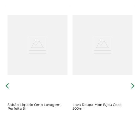
c
L
M
Sabão Líquido Omo Lavagem
Lava Roupa Mon Bijou Coco
Perfeita 5l
500ml