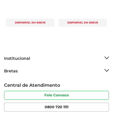
DISPONÍVEL EM BREVE
DISPONÍVEL EM BREVE
Institucional
Sobre o Bretas
Bretas
Grupo Cencosud
Trabalhe conosco
Cartão Bretas
Central de Atendimento
Sobre privacidade
Produtos Bretas
Portal do fornecedor
Código de ética
Fale Conosco
Nossas Lojas
Serviços
Cencosud Media
App Bretas
0800 720 1111
Clube Bretas