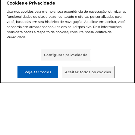
Cookies e Privacidade
nossas promoções, a compra de produtos com preços
promocionais poderá ter sua quantidade limitada por
Usamos cookies para melhorar sua experiência de navegação, otimizar as
cliente. Os preços, ofertas e condições são exclusivos para
funcionalidades do site, e trazer conteúdo e ofertas personalizadas para
você, baseadas em seu histórico de navegação. Ao clicar em aceitar, você
o e-commerce e válidos durante o dia de hoje, podendo
concorda em armazenar cookies em seu dispositivo. Para informações
sofrer alterações sem prévia notificação. Proibida a venda
mais detalhadas a respeito de cookies, consulte nossa Política de
de bebidas alcoólicas para menores de 18 anos, conforme
Privacidade.
Lei n.º 8069/90, art. 81, inciso II (Estatuto da Criança e do
Adolescente). Preços e condições exclusivos para o
, podendo sofrer alterações sem aviso
www.bretas.com.br
Configurar privacidade
prévio. O valor mínimo para as compras on-line é de R$
80,00.
Rejeitar todos
Aceitar todos os cookies
© 2025 Copyright. Todos os direitos
reservados Bretas.
Cencosud Brasil Comercial SA.CNPJ sob n°
39.346.861/0350-38 . Sediada na Av. das Nações Unidas,