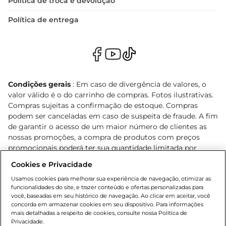
Política de troca e devolução
Política de entrega
Condições gerais
: Em caso de divergência de valores, o
valor válido é o do carrinho de compras. Fotos ilustrativas.
Compras sujeitas a confirmação de estoque. Compras
podem ser canceladas em caso de suspeita de fraude. A fim
de garantir o acesso de um maior número de clientes as
nossas promoções, a compra de produtos com preços
promocionais poderá ter sua quantidade limitada por
cliente. Os preços, ofertas e condições são exclusivos para
Cookies e Privacidade
o e-commerce e válidos durante o dia de hoje, podendo
sofrer alterações sem prévia notificação. Proibida a venda
Usamos cookies para melhorar sua experiência de navegação, otimizar as
funcionalidades do site, e trazer conteúdo e ofertas personalizadas para
de bebidas alcoólicas para menores de 18 anos, conforme
você, baseadas em seu histórico de navegação. Ao clicar em aceitar, você
Lei n.º 8069/90, art. 81, inciso II (Estatuto da Criança e do
concorda em armazenar cookies em seu dispositivo. Para informações
Adolescente). Preços e condições exclusivos para o
mais detalhadas a respeito de cookies, consulte nossa Política de
, podendo sofrer alterações sem aviso
Privacidade.
www.bretas.com.br