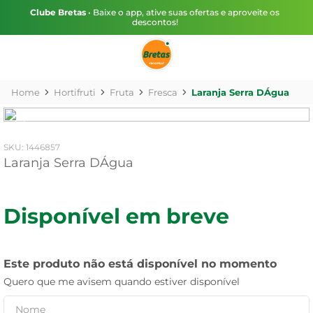
Clube Bretas
• Baixe o app, ative suas ofertas e aproveite os
descontos!
Hortifruti
Fruta
Fresca
Laranja Serra DÁgua
:
1446857
Laranja Serra DÁgua
Disponível em breve
Este produto não está disponível no momento
Quero que me avisem quando estiver disponível