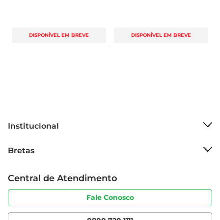
DISPONÍVEL EM BREVE
DISPONÍVEL EM BREVE
Institucional
Sobre o Bretas
Bretas
Grupo Cencosud
Trabalhe conosco
Cartão Bretas
Central de Atendimento
Sobre privacidade
Produtos Bretas
Portal do fornecedor
Código de ética
Fale Conosco
Nossas Lojas
Serviços
Cencosud Media
App Bretas