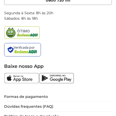
0800 720 1111
Clube Bretas
Blog Bretas
Segunda à Sexta: 8h às 20h
Black Friday
Sábados: 8h às 18h
Natal
Baixe nosso App
Formas de pagamento
Dúvidas frequentes (FAQ)