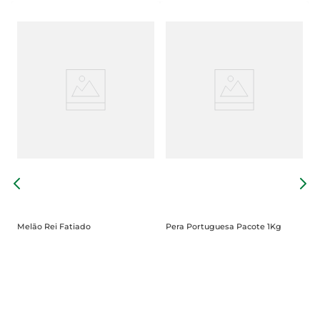
g
U
Melão Rei Fatiado
Pera Portuguesa Pacote 1Kg