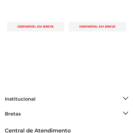
DISPONÍVEL EM BREVE
DISPONÍVEL EM BREVE
Institucional
Sobre o Bretas
Bretas
Grupo Cencosud
Trabalhe conosco
Cartão Bretas
Central de Atendimento
Sobre privacidade
Produtos Bretas