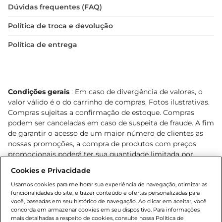
Dúvidas frequentes (FAQ)
Política de troca e devolução
Política de entrega
Condições gerais
: Em caso de divergência de valores, o
valor válido é o do carrinho de compras. Fotos ilustrativas.
Compras sujeitas a confirmação de estoque. Compras
podem ser canceladas em caso de suspeita de fraude. A fim
de garantir o acesso de um maior número de clientes as
nossas promoções, a compra de produtos com preços
promocionais poderá ter sua quantidade limitada por
cliente. Os preços, ofertas e condições são exclusivos para
Cookies e Privacidade
o e-commerce e válidos durante o dia de hoje, podendo
sofrer alterações sem prévia notificação. Proibida a venda
Usamos cookies para melhorar sua experiência de navegação, otimizar as
funcionalidades do site, e trazer conteúdo e ofertas personalizadas para
de bebidas alcoólicas para menores de 18 anos, conforme
você, baseadas em seu histórico de navegação. Ao clicar em aceitar, você
Lei n.º 8069/90, art. 81, inciso II (Estatuto da Criança e do
concorda em armazenar cookies em seu dispositivo. Para informações
Adolescente). Preços e condições exclusivos para o
mais detalhadas a respeito de cookies, consulte nossa Política de