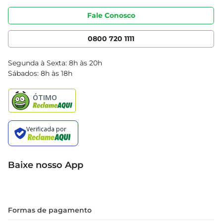
Portal do fornecedor
Código de ética
Fale Conosco
Nossas Lojas
Serviços
Cencosud Media
App Bretas
0800 720 1111
Clube Bretas
Blog Bretas
Segunda à Sexta: 8h às 20h
Black Friday
Sábados: 8h às 18h
Natal
Baixe nosso App
Formas de pagamento