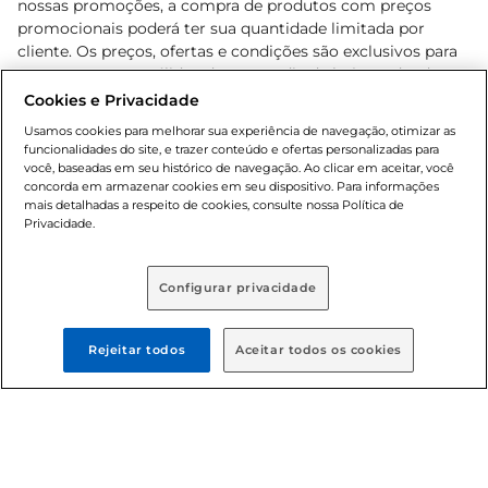
nossas promoções, a compra de produtos com preços
promocionais poderá ter sua quantidade limitada por
cliente. Os preços, ofertas e condições são exclusivos para
o e-commerce e válidos durante o dia de hoje, podendo
sofrer alterações sem prévia notificação. Proibida a venda
Cookies e Privacidade
de bebidas alcoólicas para menores de 18 anos, conforme
Usamos cookies para melhorar sua experiência de navegação, otimizar as
Lei n.º 8069/90, art. 81, inciso II (Estatuto da Criança e do
funcionalidades do site, e trazer conteúdo e ofertas personalizadas para
Adolescente). Preços e condições exclusivos para o
você, baseadas em seu histórico de navegação. Ao clicar em aceitar, você
concorda em armazenar cookies em seu dispositivo. Para informações
, podendo sofrer alterações sem aviso
www.bretas.com.br
mais detalhadas a respeito de cookies, consulte nossa Política de
prévio. O valor mínimo para as compras on-line é de R$
Privacidade.
80,00.
Configurar privacidade
© 2025 Copyright. Todos os direitos
reservados Bretas.
Rejeitar todos
Aceitar todos os cookies
Cencosud Brasil Comercial SA.CNPJ sob n°
39.346.861/0350-38 . Sediada na Av. das Nações Unidas,
12.995, 21º andar, CEP: 04.578-000, Bairro Brooklin Paulista,