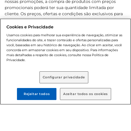
nossas promoções, a compra de produtos com preços
promocionais poderá ter sua quantidade limitada por
cliente. Os preços, ofertas e condições são exclusivos para
o e-commerce e válidos durante o dia de hoje, podendo
sofrer alterações sem prévia notificação. Proibida a venda
Cookies e Privacidade
de bebidas alcoólicas para menores de 18 anos, conforme
Usamos cookies para melhorar sua experiência de navegação, otimizar as
Lei n.º 8069/90, art. 81, inciso II (Estatuto da Criança e do
funcionalidades do site, e trazer conteúdo e ofertas personalizadas para
Adolescente). Preços e condições exclusivos para o
você, baseadas em seu histórico de navegação. Ao clicar em aceitar, você
concorda em armazenar cookies em seu dispositivo. Para informações
, podendo sofrer alterações sem aviso
www.bretas.com.br
mais detalhadas a respeito de cookies, consulte nossa Política de
prévio. O valor mínimo para as compras on-line é de R$
Privacidade.
80,00.
Configurar privacidade
© 2025 Copyright. Todos os direitos
reservados Bretas.
Rejeitar todos
Aceitar todos os cookies
Cencosud Brasil Comercial SA.CNPJ sob n°
39.346.861/0350-38 . Sediada na Av. das Nações Unidas,
12.995, 21º andar, CEP: 04.578-000, Bairro Brooklin Paulista,