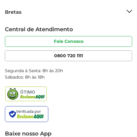
degustar este vinho que é sinônimo de 
Sobre o Bretas
Bretas
momentos felizes e celebrações memoráveis.
Grupo Cencosud
Trabalhe conosco
Cartão Bretas
Central de Atendimento
Sobre privacidade
Produtos Bretas
Portal do fornecedor
Código de ética
Fale Conosco
Nossas Lojas
Serviços
Cencosud Media
App Bretas
0800 720 1111
Clube Bretas
Blog Bretas
Segunda à Sexta: 8h às 20h
Black Friday
Sábados: 8h às 18h
Natal
Baixe nosso App