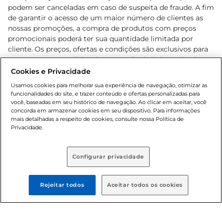
podem ser canceladas em caso de suspeita de fraude. A fim
de garantir o acesso de um maior número de clientes as
nossas promoções, a compra de produtos com preços
promocionais poderá ter sua quantidade limitada por
cliente. Os preços, ofertas e condições são exclusivos para
o e-commerce e válidos durante o dia de hoje, podendo
sofrer alterações sem prévia notificação. Proibida a venda
Cookies e Privacidade
de bebidas alcoólicas para menores de 18 anos, conforme
Usamos cookies para melhorar sua experiência de navegação, otimizar as
Lei n.º 8069/90, art. 81, inciso II (Estatuto da Criança e do
funcionalidades do site, e trazer conteúdo e ofertas personalizadas para
Adolescente). Preços e condições exclusivos para o
você, baseadas em seu histórico de navegação. Ao clicar em aceitar, você
concorda em armazenar cookies em seu dispositivo. Para informações
, podendo sofrer alterações sem aviso
www.bretas.com.br
mais detalhadas a respeito de cookies, consulte nossa Política de
prévio. O valor mínimo para as compras on-line é de R$
Privacidade.
80,00.
Configurar privacidade
© 2025 Copyright. Todos os direitos
reservados Bretas.
Rejeitar todos
Aceitar todos os cookies