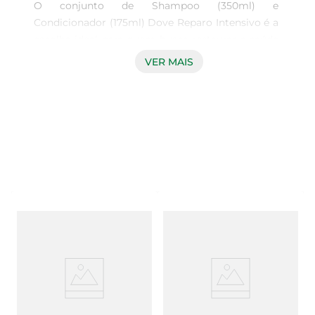
O conjunto de Shampoo (350ml) e 
Condicionador (175ml) Dove Reparo Intensivo é a 
escolha ideal para quem busca restaurar a saúde 
dos cabelos. Formulado com tecnologia 
VER MAIS
avançada, este duo proporciona um tratamento 
eficaz para fios que sofreram danos, oferecendo 
hidratação profunda e reparação visível desde a 
primeira aplicação. Ideal para cabelos que 
enfrentam desafios diários, como agressões 
externas e processos químicos.

Fórmula enriquecida para resultados visíveis  

O shampoo limpa suavemente enquanto nutre 
os fios, preparando-os para o tratamento. Sua 
fórmula rica em nutrientes ajuda a remover 
impurezas sem agredir a estrutura capilar. O 
condicionador complementa essa ação, selando a 
hidratação e proporcionando maciez e brilho. 
Juntos, eles formam um sistema de cuidado que 