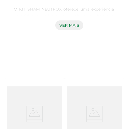
O KIT SHAM NEUTROX oferece uma experiência 
de cuidados capilares que combina um shampoo 
de 300ml e um condicionador de 200ml, 
VER MAIS
formulados para proporcionar limpeza eficaz e 
hidratação profunda. Ideal para quem busca 
manter os fios saudáveis e radiantes, este kit é 
perfeito para o uso diário, atendendo às 
necessidades de todos os tipos de cabelo.

Fórmula Suave e Eficiente  

O shampoo NEUTROX é desenvolvido com uma 
fórmula suave que remove impurezas e resíduos 
acumulados ao longo do dia, sem agredir os fios. 
Sua ação limpa profundamente, preparando o 
cabelo para receber os benefícios do 
condicionador. O condicionador, por sua vez, age 
selando as cutículas capilares, promovendo um 
toque macio e sedoso, além de facilitar o 