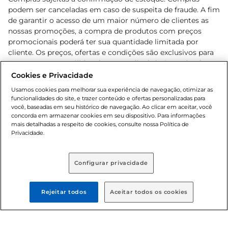
podem ser canceladas em caso de suspeita de fraude. A fim
de garantir o acesso de um maior número de clientes as
nossas promoções, a compra de produtos com preços
promocionais poderá ter sua quantidade limitada por
cliente. Os preços, ofertas e condições são exclusivos para
o e-commerce e válidos durante o dia de hoje, podendo
sofrer alterações sem prévia notificação. Proibida a venda
Cookies e Privacidade
de bebidas alcoólicas para menores de 18 anos, conforme
Usamos cookies para melhorar sua experiência de navegação, otimizar as
Lei n.º 8069/90, art. 81, inciso II (Estatuto da Criança e do
funcionalidades do site, e trazer conteúdo e ofertas personalizadas para
Adolescente). Preços e condições exclusivos para o
você, baseadas em seu histórico de navegação. Ao clicar em aceitar, você
concorda em armazenar cookies em seu dispositivo. Para informações
, podendo sofrer alterações sem aviso
www.bretas.com.br
mais detalhadas a respeito de cookies, consulte nossa Política de
prévio. O valor mínimo para as compras on-line é de R$
Privacidade.
80,00.
Configurar privacidade
© 2025 Copyright. Todos os direitos
reservados Bretas.
Rejeitar todos
Aceitar todos os cookies