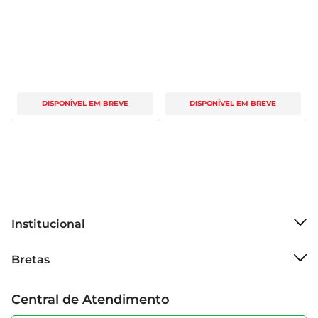
DISPONÍVEL EM BREVE
DISPONÍVEL EM BREVE
Institucional
Sobre o Bretas
Bretas
Grupo Cencosud
Trabalhe conosco
Cartão Bretas
Central de Atendimento
Sobre privacidade
Produtos Bretas