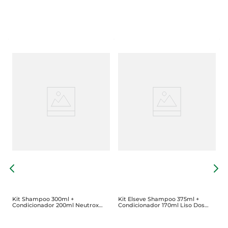
+
K
2
D
Kit Shampoo 300ml +
Kit Elseve Shampoo 375ml +
Condicionador 200ml Neutrox
Condicionador 170ml Liso Dos
Clássico
Sonhos