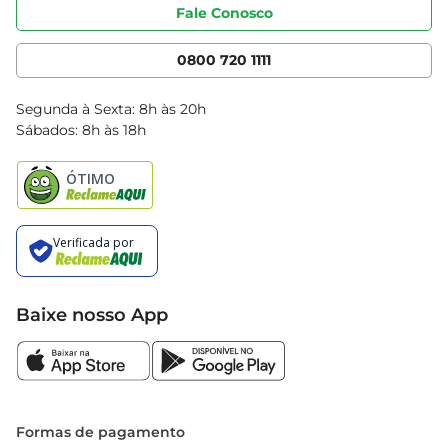
Portal do fornecedor
Código de ética
Fale Conosco
Nossas Lojas
Serviços
Cencosud Media
App Bretas
0800 720 1111
Clube Bretas
Blog Bretas
Segunda à Sexta: 8h às 20h
Black Friday
Sábados: 8h às 18h
Natal
Baixe nosso App
Formas de pagamento