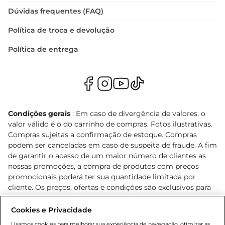
Dúvidas frequentes (FAQ)
Política de troca e devolução
Política de entrega
Condições gerais
: Em caso de divergência de valores, o
valor válido é o do carrinho de compras. Fotos ilustrativas.
Compras sujeitas a confirmação de estoque. Compras
podem ser canceladas em caso de suspeita de fraude. A fim
de garantir o acesso de um maior número de clientes as
nossas promoções, a compra de produtos com preços
promocionais poderá ter sua quantidade limitada por
cliente. Os preços, ofertas e condições são exclusivos para
o e-commerce e válidos durante o dia de hoje, podendo
sofrer alterações sem prévia notificação. Proibida a venda
Cookies e Privacidade
de bebidas alcoólicas para menores de 18 anos, conforme
Usamos cookies para melhorar sua experiência de navegação, otimizar as