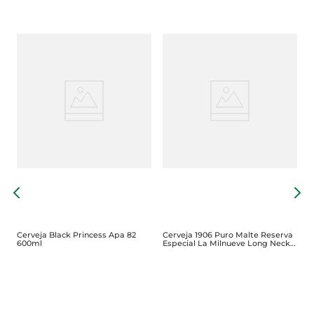
C
M
Cerveja Black Princess Apa 82
Cerveja 1906 Puro Malte Reserva
600ml
Especial La Milnueve Long Neck
355ml