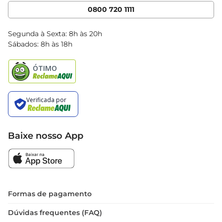
Cencosud Media
App Bretas
0800 720 1111
Clube Bretas
Blog Bretas
Segunda à Sexta: 8h às 20h
Black Friday
Sábados: 8h às 18h
Natal
Baixe nosso App
Formas de pagamento
Dúvidas frequentes (FAQ)