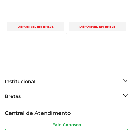
DISPONÍVEL EM BREVE
DISPONÍVEL EM BREVE
Institucional
Sobre o Bretas
Bretas
Grupo Cencosud
Trabalhe conosco
Cartão Bretas
Central de Atendimento
Sobre privacidade
Produtos Bretas
Portal do fornecedor
Código de ética
Fale Conosco
Nossas Lojas
Serviços