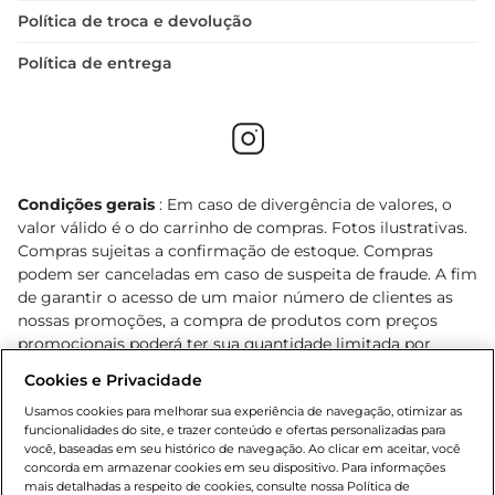
Política de troca e devolução
Política de entrega
Condições gerais
: Em caso de divergência de valores, o
valor válido é o do carrinho de compras. Fotos ilustrativas.
Compras sujeitas a confirmação de estoque. Compras
podem ser canceladas em caso de suspeita de fraude. A fim
de garantir o acesso de um maior número de clientes as
nossas promoções, a compra de produtos com preços
promocionais poderá ter sua quantidade limitada por
cliente. Os preços, ofertas e condições são exclusivos para
Cookies e Privacidade
o e-commerce e válidos durante o dia de hoje, podendo
sofrer alterações sem prévia notificação. Proibida a venda
Usamos cookies para melhorar sua experiência de navegação, otimizar as
funcionalidades do site, e trazer conteúdo e ofertas personalizadas para
de bebidas alcoólicas para menores de 18 anos, conforme
você, baseadas em seu histórico de navegação. Ao clicar em aceitar, você
Lei n.º 8069/90, art. 81, inciso II (Estatuto da Criança e do
concorda em armazenar cookies em seu dispositivo. Para informações
Adolescente). Preços e condições exclusivos para o
mais detalhadas a respeito de cookies, consulte nossa Política de