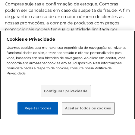
Compras sujeitas a confirmação de estoque. Compras
podem ser canceladas em caso de suspeita de fraude. A fim
de garantir o acesso de um maior número de clientes as
nossas promoções, a compra de produtos com preços
promocionais poderá ter sua quantidade limitada por
cliente. Os preços, ofertas e condições são exclusivos para
Cookies e Privacidade
o e-commerce e válidos durante o dia de hoje, podendo
sofrer alterações sem prévia notificação. Proibida a venda
Usamos cookies para melhorar sua experiência de navegação, otimizar as
funcionalidades do site, e trazer conteúdo e ofertas personalizadas para
de bebidas alcoólicas para menores de 18 anos, conforme
você, baseadas em seu histórico de navegação. Ao clicar em aceitar, você
Lei n.º 8069/90, art. 81, inciso II (Estatuto da Criança e do
concorda em armazenar cookies em seu dispositivo. Para informações
Adolescente). Preços e condições exclusivos para o
mais detalhadas a respeito de cookies, consulte nossa Política de
, podendo sofrer alterações sem aviso
Privacidade.
www.bretas.com.br
prévio. O valor mínimo para as compras on-line é de R$
80,00.
Configurar privacidade
© 2025 Copyright. Todos os direitos
reservados Bretas.
Rejeitar todos
Aceitar todos os cookies
Cencosud Brasil Comercial SA.CNPJ sob n°
39.346.861/0350-38 . Sediada na Av. das Nações Unidas,