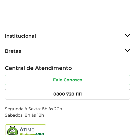
combina tradição e inovação, garantindo 
satisfação em cada refeição.
Institucional
Sobre o Bretas
Bretas
Grupo Cencosud
Trabalhe conosco
Cartão Bretas
Central de Atendimento
Sobre privacidade
Produtos Bretas
Portal do fornecedor
Código de ética
Fale Conosco
Nossas Lojas
Serviços
Cencosud Media
App Bretas
0800 720 1111
Clube Bretas
Blog Bretas
Segunda à Sexta: 8h às 20h
Black Friday
Sábados: 8h às 18h
Natal