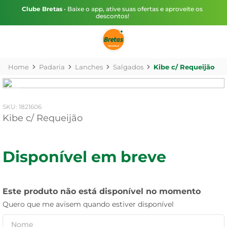
Clube Bretas
• Baixe o app, ative suas ofertas e aproveite os
descontos!
Padaria
Lanches
Salgados
Kibe c/ Requeijão
:
1821606
Kibe c/ Requeijão
Disponível em breve
Este produto não está disponível no momento
Quero que me avisem quando estiver disponível