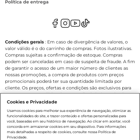
Política de entrega
Condições gerais
: Em caso de divergência de valores, o
valor válido é o do carrinho de compras. Fotos ilustrativas.
Compras sujeitas a confirmação de estoque. Compras
podem ser canceladas em caso de suspeita de fraude. A fim
de garantir o acesso de um maior número de clientes as
nossas promoções, a compra de produtos com preços
promocionais poderá ter sua quantidade limitada por
cliente. Os preços, ofertas e condições são exclusivos para
o e-commerce e válidos durante o dia de hoje, podendo
sofrer alterações sem prévia notificação. Proibida a venda
Cookies e Privacidade
de bebidas alcoólicas para menores de 18 anos, conforme
Usamos cookies para melhorar sua experiência de navegação, otimizar as
Lei n.º 8069/90, art. 81, inciso II (Estatuto da Criança e do
funcionalidades do site, e trazer conteúdo e ofertas personalizadas para
Adolescente). Preços e condições exclusivos para o
você, baseadas em seu histórico de navegação. Ao clicar em aceitar, você
concorda em armazenar cookies em seu dispositivo. Para informações
, podendo sofrer alterações sem aviso
www.bretas.com.br
mais detalhadas a respeito de cookies, consulte nossa Política de
prévio. O valor mínimo para as compras on-line é de R$
Privacidade.