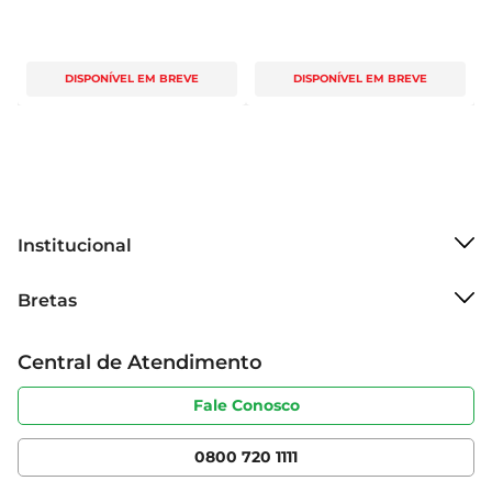
DISPONÍVEL EM BREVE
DISPONÍVEL EM BREVE
Institucional
Sobre o Bretas
Bretas
Grupo Cencosud
Trabalhe conosco
Cartão Bretas
Central de Atendimento
Sobre privacidade
Produtos Bretas
Portal do fornecedor
Código de ética
Fale Conosco
Nossas Lojas
Serviços
Cencosud Media
App Bretas
0800 720 1111
Clube Bretas