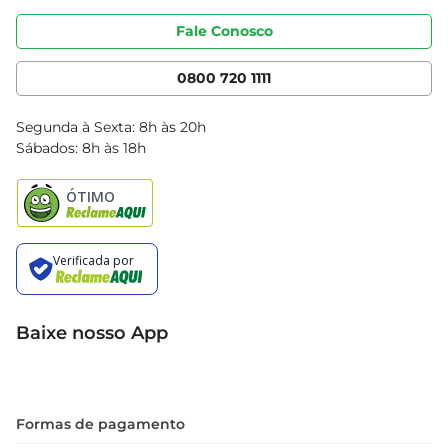
Portal do fornecedor
Código de ética
Fale Conosco
Nossas Lojas
Serviços
Cencosud Media
App Bretas
0800 720 1111
Clube Bretas
Blog Bretas
Segunda à Sexta: 8h às 20h
Black Friday
Sábados: 8h às 18h
Natal
Baixe nosso App
Formas de pagamento