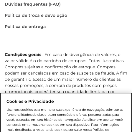
Dúvidas frequentes (FAQ)
Política de troca e devolução
Política de entrega
Condições gerais
: Em caso de divergência de valores, o
valor válido é o do carrinho de compras. Fotos ilustrativas.
Compras sujeitas a confirmação de estoque. Compras
podem ser canceladas em caso de suspeita de fraude. A fim
de garantir o acesso de um maior número de clientes as
nossas promoções, a compra de produtos com preços
promocionais poderá ter sua quantidade limitada por
cliente. Os preços, ofertas e condições são exclusivos para
Cookies e Privacidade
o e-commerce e válidos durante o dia de hoje, podendo
sofrer alterações sem prévia notificação. Proibida a venda
Usamos cookies para melhorar sua experiência de navegação, otimizar as
funcionalidades do site, e trazer conteúdo e ofertas personalizadas para
de bebidas alcoólicas para menores de 18 anos, conforme
você, baseadas em seu histórico de navegação. Ao clicar em aceitar, você
Lei n.º 8069/90, art. 81, inciso II (Estatuto da Criança e do
concorda em armazenar cookies em seu dispositivo. Para informações
Adolescente). Preços e condições exclusivos para o
mais detalhadas a respeito de cookies, consulte nossa Política de