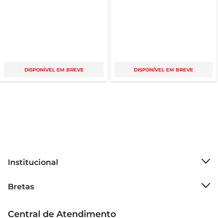
DISPONÍVEL EM BREVE
DISPONÍVEL EM BREVE
Institucional
Sobre o Bretas
Bretas
Grupo Cencosud
Trabalhe conosco
Cartão Bretas
Central de Atendimento
Sobre privacidade
Produtos Bretas