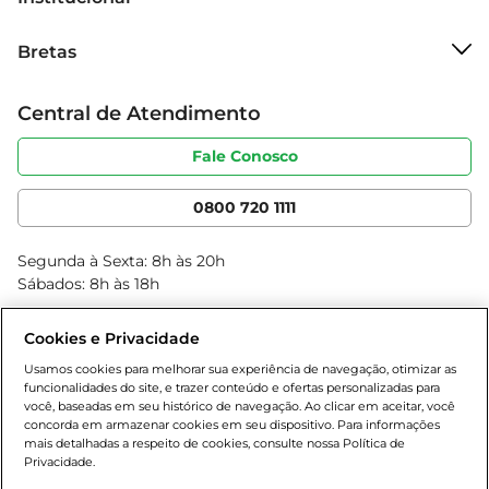
necessidades de quem se exercita regularmente. 
Sobre o Bretas
Com um sabor que agrada a todos, ele se torna 
Bretas
Grupo Cencosud
um aliado indispensável para quem busca 
Trabalhe conosco
manter-se ativo e saudável. Aproveite os 
Cartão Bretas
Central de Atendimento
Sobre privacidade
benefícios de uma hidratação adequada e 
Produtos Bretas
Portal do fornecedor
mantenha-se sempre no seu melhor!
Código de ética
Fale Conosco
Nossas Lojas
Serviços
Cencosud Media
App Bretas
0800 720 1111
Clube Bretas
Blog Bretas
Segunda à Sexta: 8h às 20h
Black Friday
Sábados: 8h às 18h
Natal
Cookies e Privacidade
Usamos cookies para melhorar sua experiência de navegação, otimizar as
funcionalidades do site, e trazer conteúdo e ofertas personalizadas para
você, baseadas em seu histórico de navegação. Ao clicar em aceitar, você
concorda em armazenar cookies em seu dispositivo. Para informações
mais detalhadas a respeito de cookies, consulte nossa Política de
Privacidade.
Baixe nosso App