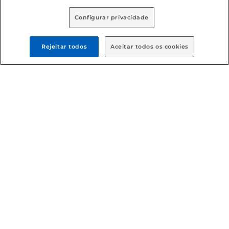
Configurar privacidade
Rejeitar todos
Aceitar todos os cookies
Formas de pagamento
Dúvidas frequentes (FAQ)
Política de troca e devolução
Política de entrega
Condições gerais
: Em caso de divergência de valores, o
valor válido é o do carrinho de compras. Fotos ilustrativas.
Compras sujeitas a confirmação de estoque. Compras
podem ser canceladas em caso de suspeita de fraude. A fim
de garantir o acesso de um maior número de clientes as