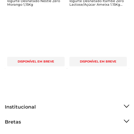
Iogurte Desnatado Nestlé Zero
Iogurte Desnatado Itambé Zero
Morango 1,15Kg
Lactose/Açúcar Ameixa 1.15Kg
Embalagem Econômica
DISPONÍVEL EM BREVE
DISPONÍVEL EM BREVE
Institucional
Sobre o Bretas
Bretas
Grupo Cencosud
Trabalhe conosco
Cartão Bretas