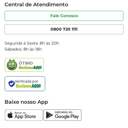
Central de Atendimento
Sobre privacidade
Produtos Bretas
Portal do fornecedor
Código de ética
Fale Conosco
Nossas Lojas
Serviços
Cencosud Media
App Bretas
0800 720 1111
Clube Bretas
Blog Bretas
Segunda à Sexta: 8h às 20h
Black Friday
Sábados: 8h às 18h
Natal
Baixe nosso App