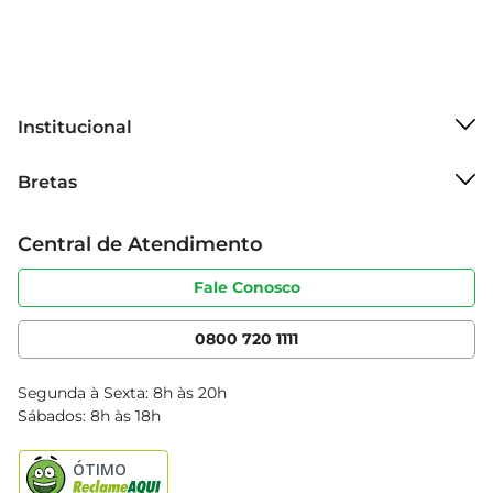
busca manter uma alimentação saudável.
Institucional
Sobre o Bretas
Bretas
Grupo Cencosud
Trabalhe conosco
Cartão Bretas
Central de Atendimento
Sobre privacidade
Produtos Bretas
Portal do fornecedor
Código de ética
Fale Conosco
Nossas Lojas
Serviços
Cencosud Media
App Bretas
0800 720 1111
Clube Bretas
Blog Bretas
Segunda à Sexta: 8h às 20h
Black Friday
Sábados: 8h às 18h
Natal