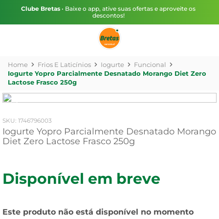
Clube Bretas
• Baixe o app, ative suas ofertas e aproveite os
descontos!
Frios E Laticínios
Iogurte
Funcional
Iogurte Yopro Parcialmente Desnatado Morango Diet Zero
Lactose Frasco 250g
:
1746796003
Iogurte Yopro Parcialmente Desnatado Morango
Diet Zero Lactose Frasco 250g
Disponível em breve
Este produto não está disponível no momento