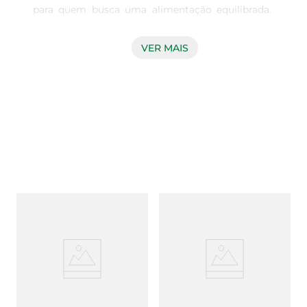
para quem busca uma alimentação equilibrada. 
Com 25g de proteína por porção de 250g, este 
iogurte é ideal para complementar sua dieta, 
VER MAIS
oferecendo um sabor irresistível de morango que 
agrada ao paladar. É uma escolha perfeita para o 
café da manhã, lanche da tarde ou até mesmo 
como sobremesa, proporcionando energia e 
saciedade.

Benefícios da Proteína  

A proteína é um nutriente essencial para o nosso 
corpo, contribuindo para a construção e 
manutenção da massa muscular. O IOG YOPRO é 
uma excelente fonte de proteína de alta 
qualidade, ideal para quem pratica atividades 
físicas ou deseja aumentar a ingestão proteica de 
forma prática e saborosa. Além disso, o iogurte é 
rico em probióticos, que auxiliam na saúde 
intestinal, promovendo um bem-estar geral.
