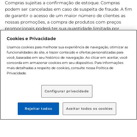
Compras sujeitas a confirmação de estoque. Compras
podem ser canceladas em caso de suspeita de fraude. A fim
de garantir o acesso de um maior número de clientes as
nossas promoções, a compra de produtos com preços
promocionais poderá ter sua quantidade limitada por
cliente. Os preços, ofertas e condições são exclusivos para
Cookies e Privacidade
o e-commerce e válidos durante o dia de hoje, podendo
sofrer alterações sem prévia notificação. Proibida a venda
Usamos cookies para melhorar sua experiência de navegação, otimizar as
funcionalidades do site, e trazer conteúdo e ofertas personalizadas para
de bebidas alcoólicas para menores de 18 anos, conforme
você, baseadas em seu histórico de navegação. Ao clicar em aceitar, você
Lei n.º 8069/90, art. 81, inciso II (Estatuto da Criança e do
concorda em armazenar cookies em seu dispositivo. Para informações
Adolescente). Preços e condições exclusivos para o
mais detalhadas a respeito de cookies, consulte nossa Política de
, podendo sofrer alterações sem aviso
Privacidade.
www.bretas.com.br
prévio. O valor mínimo para as compras on-line é de R$
80,00.
Configurar privacidade
© 2025 Copyright. Todos os direitos
reservados Bretas.
Rejeitar todos
Aceitar todos os cookies
Cencosud Brasil Comercial SA.CNPJ sob n°
39.346.861/0350-38 . Sediada na Av. das Nações Unidas,