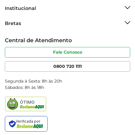
Institucional
Sobre o Bretas
Bretas
Grupo Cencosud
Trabalhe conosco
Cartão Bretas
Central de Atendimento
Sobre privacidade
Produtos Bretas
Portal do fornecedor
Código de ética
Fale Conosco
Nossas Lojas
Serviços
Cencosud Media
App Bretas
0800 720 1111
Clube Bretas
Blog Bretas
Segunda à Sexta: 8h às 20h
Black Friday
Sábados: 8h às 18h
Natal