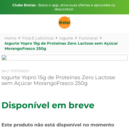
Clube Bretas
• Baixe o app, ative suas ofertas e aproveite os
descontos!
Frios E Laticínios
Iogurte
Funcional
Iogurte Yopro 15g de Proteínas Zero Lactose sem Açúcar
MorangoFrasco 250g
:
1737513001
Iogurte Yopro 15g de Proteínas Zero Lactose
sem Açúcar MorangoFrasco 250g
Disponível em breve
Este produto não está disponível no momento