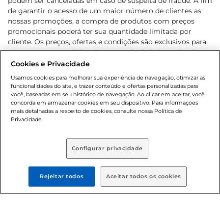
podem ser canceladas em caso de suspeita de fraude. A fim
de garantir o acesso de um maior número de clientes as
nossas promoções, a compra de produtos com preços
promocionais poderá ter sua quantidade limitada por
cliente. Os preços, ofertas e condições são exclusivos para
o e-commerce e válidos durante o dia de hoje, podendo
sofrer alterações sem prévia notificação. Proibida a venda
Cookies e Privacidade
de bebidas alcoólicas para menores de 18 anos, conforme
Usamos cookies para melhorar sua experiência de navegação, otimizar as
Lei n.º 8069/90, art. 81, inciso II (Estatuto da Criança e do
funcionalidades do site, e trazer conteúdo e ofertas personalizadas para
Adolescente). Preços e condições exclusivos para o
você, baseadas em seu histórico de navegação. Ao clicar em aceitar, você
concorda em armazenar cookies em seu dispositivo. Para informações
, podendo sofrer alterações sem aviso
www.bretas.com.br
mais detalhadas a respeito de cookies, consulte nossa Política de
prévio. O valor mínimo para as compras on-line é de R$
Privacidade.
80,00.
Configurar privacidade
© 2025 Copyright. Todos os direitos
reservados Bretas.
Rejeitar todos
Aceitar todos os cookies
Cencosud Brasil Comercial SA.CNPJ sob n°