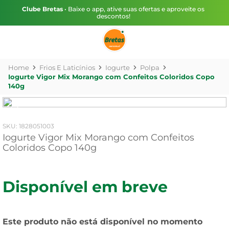
Clube Bretas
• Baixe o app, ative suas ofertas e aproveite os
descontos!
Frios E Laticínios
Iogurte
Polpa
Iogurte Vigor Mix Morango com Confeitos Coloridos Copo
140g
:
1828051003
Iogurte Vigor Mix Morango com Confeitos
Coloridos Copo 140g
Disponível em breve
Este produto não está disponível no momento