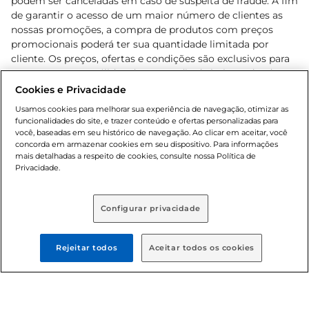
podem ser canceladas em caso de suspeita de fraude. A fim
de garantir o acesso de um maior número de clientes as
nossas promoções, a compra de produtos com preços
promocionais poderá ter sua quantidade limitada por
cliente. Os preços, ofertas e condições são exclusivos para
o e-commerce e válidos durante o dia de hoje, podendo
sofrer alterações sem prévia notificação. Proibida a venda
Cookies e Privacidade
de bebidas alcoólicas para menores de 18 anos, conforme
Usamos cookies para melhorar sua experiência de navegação, otimizar as
Lei n.º 8069/90, art. 81, inciso II (Estatuto da Criança e do
funcionalidades do site, e trazer conteúdo e ofertas personalizadas para
Adolescente). Preços e condições exclusivos para o
você, baseadas em seu histórico de navegação. Ao clicar em aceitar, você
concorda em armazenar cookies em seu dispositivo. Para informações
, podendo sofrer alterações sem aviso
www.bretas.com.br
mais detalhadas a respeito de cookies, consulte nossa Política de
prévio. O valor mínimo para as compras on-line é de R$
Privacidade.
80,00.
Configurar privacidade
© 2025 Copyright. Todos os direitos
reservados Bretas.
Rejeitar todos
Aceitar todos os cookies
Cencosud Brasil Comercial SA.CNPJ sob n°