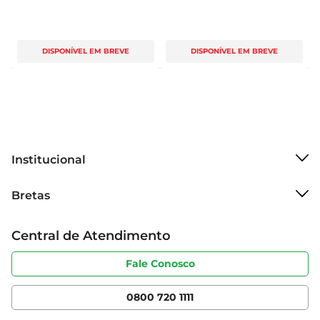
DISPONÍVEL EM BREVE
DISPONÍVEL EM BREVE
Institucional
Sobre o Bretas
Bretas
Grupo Cencosud
Trabalhe conosco
Cartão Bretas
Central de Atendimento
Sobre privacidade
Produtos Bretas
Portal do fornecedor
Código de ética
Fale Conosco
Nossas Lojas
Serviços
Cencosud Media
App Bretas
0800 720 1111
Clube Bretas