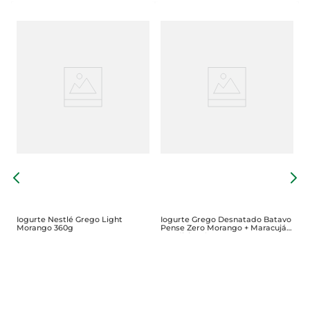
I
F
Iogurte Nestlé Grego Light
Iogurte Grego Desnatado Batavo
Morango 360g
Pense Zero Morango + Maracujá
+Tradicional Zero Lactose 85g
Com 6 Unidades