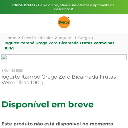
Clube Bretas
• Baixe o app, ative suas ofertas e aproveite os
descontos!
Frios E Laticínios
Iogurte
Grego
Iogurte Itambé Grego Zero Bicamada Frutas Vermelhas
100g
:
1631665
Iogurte Itambé Grego Zero Bicamada Frutas
Vermelhas 100g
Disponível em breve
Este produto não está disponível no momento