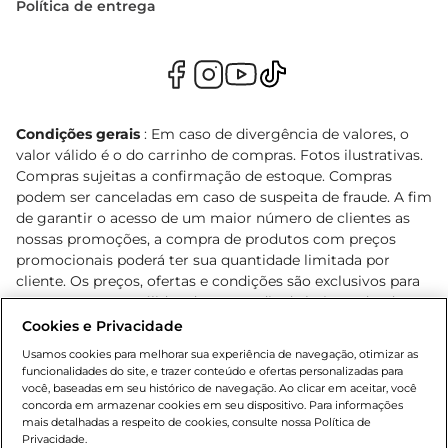
Política de entrega
Condições gerais
: Em caso de divergência de valores, o
valor válido é o do carrinho de compras. Fotos ilustrativas.
Compras sujeitas a confirmação de estoque. Compras
podem ser canceladas em caso de suspeita de fraude. A fim
de garantir o acesso de um maior número de clientes as
nossas promoções, a compra de produtos com preços
promocionais poderá ter sua quantidade limitada por
cliente. Os preços, ofertas e condições são exclusivos para
o e-commerce e válidos durante o dia de hoje, podendo
sofrer alterações sem prévia notificação. Proibida a venda
Cookies e Privacidade
de bebidas alcoólicas para menores de 18 anos, conforme
Usamos cookies para melhorar sua experiência de navegação, otimizar as
Lei n.º 8069/90, art. 81, inciso II (Estatuto da Criança e do
funcionalidades do site, e trazer conteúdo e ofertas personalizadas para
Adolescente). Preços e condições exclusivos para o
você, baseadas em seu histórico de navegação. Ao clicar em aceitar, você
concorda em armazenar cookies em seu dispositivo. Para informações
, podendo sofrer alterações sem aviso
www.bretas.com.br
mais detalhadas a respeito de cookies, consulte nossa Política de
prévio. O valor mínimo para as compras on-line é de R$
Privacidade.