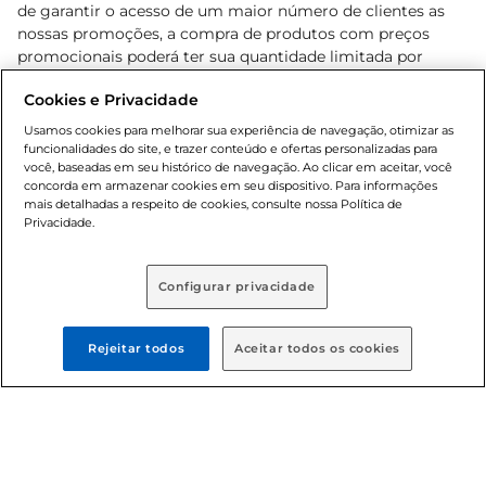
de garantir o acesso de um maior número de clientes as
nossas promoções, a compra de produtos com preços
promocionais poderá ter sua quantidade limitada por
cliente. Os preços, ofertas e condições são exclusivos para
Cookies e Privacidade
o e-commerce e válidos durante o dia de hoje, podendo
sofrer alterações sem prévia notificação. Proibida a venda
Usamos cookies para melhorar sua experiência de navegação, otimizar as
de bebidas alcoólicas para menores de 18 anos, conforme
funcionalidades do site, e trazer conteúdo e ofertas personalizadas para
você, baseadas em seu histórico de navegação. Ao clicar em aceitar, você
Lei n.º 8069/90, art. 81, inciso II (Estatuto da Criança e do
concorda em armazenar cookies em seu dispositivo. Para informações
Adolescente). Preços e condições exclusivos para o
mais detalhadas a respeito de cookies, consulte nossa Política de
, podendo sofrer alterações sem aviso
www.bretas.com.br
Privacidade.
prévio. O valor mínimo para as compras on-line é de R$
80,00.
Configurar privacidade
Rejeitar todos
Aceitar todos os cookies
© 2025 Copyright. Todos os direitos
reservados Bretas.
Cencosud Brasil Comercial SA.CNPJ sob n°
39.346.861/0350-38 . Sediada na Av. das Nações Unidas,