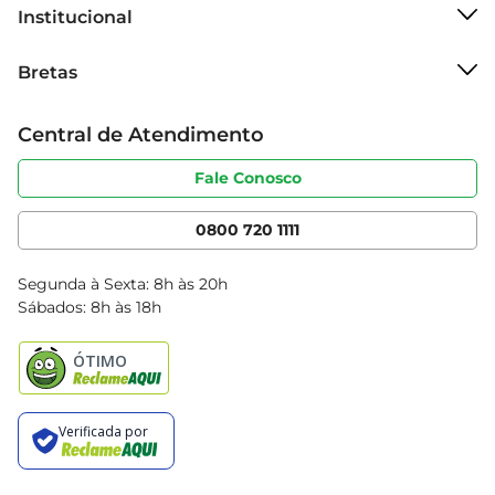
cedo, tornando o momento do lanche ou do café 
Institucional
da manhã mais divertido e nutritivo.

Sobre o Bretas
Bretas
Grupo Cencosud
Informações Adicionais  

Trabalhe conosco
O IOG INT Danoninho Bom Dia está disponível 
Cartão Bretas
Central de Atendimento
Sobre privacidade
em porções de 90g, ideal para um consumo 
Produtos Bretas
Portal do fornecedor
individual. Com um equilíbrio perfeito entre 
Código de ética
Fale Conosco
Nossas Lojas
sabor e nutrição, ele se destaca como uma 
Serviços
Cencosud Media
escolha prática e saudável para o dia a dia. 
App Bretas
0800 720 1111
Aproveite essa deliciosa opção e transforme suas 
Clube Bretas
manhãs em momentos especiais!
Blog Bretas
Segunda à Sexta: 8h às 20h
Black Friday
Sábados: 8h às 18h
Natal