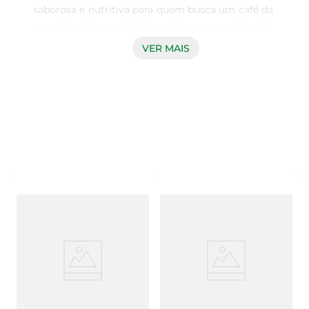
saborosa e nutritiva para quem busca um café da 
manhã prático e delicioso. Com a combinação 
irresistível de morango e aveia, esse iogurte é 
VER MAIS
perfeito para dar um novo ar às suas manhãs, 
proporcionando um início de dia leve e cheio de 
energia. Com apenas 90g, ele é ideal para ser 
consumido em qualquer lugar, seja em casa, no 
trabalho ou na escola.

Benefícios Nutricionais  

Este iogurte é enriquecido com aveia, um 
ingrediente conhecido por suas propriedades 
benéficas à saúde. A aveia é rica em fibras, que 
ajudam na digestão e proporcionam uma 
sensação de saciedade, contribuindo para uma 
alimentação equilibrada. Além disso, o sabor de 
morango traz um toque adocicado e refrescante, 
tornando o momento do café da manhã ainda 
mais prazeroso.
