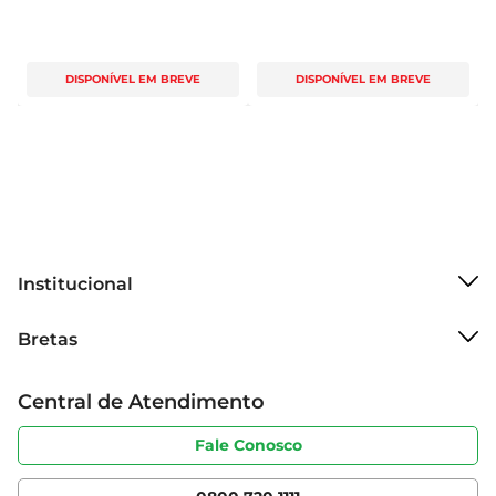
DISPONÍVEL EM BREVE
DISPONÍVEL EM BREVE
Institucional
Sobre o Bretas
Bretas
Grupo Cencosud
Trabalhe conosco
Cartão Bretas
Central de Atendimento
Sobre privacidade
Produtos Bretas
Portal do fornecedor
Código de ética
Fale Conosco
Nossas Lojas
Serviços
Cencosud Media
App Bretas