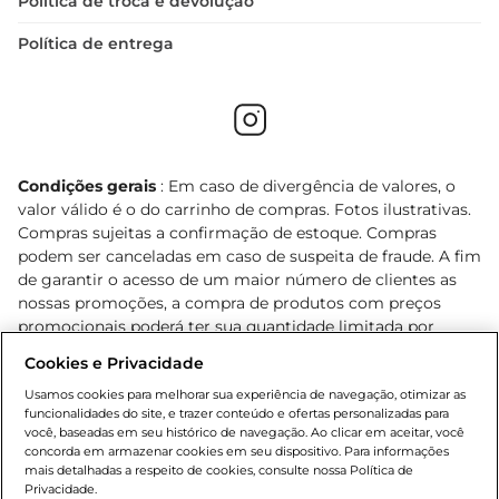
Política de troca e devolução
Política de entrega
Condições gerais
: Em caso de divergência de valores, o
valor válido é o do carrinho de compras. Fotos ilustrativas.
Compras sujeitas a confirmação de estoque. Compras
podem ser canceladas em caso de suspeita de fraude. A fim
de garantir o acesso de um maior número de clientes as
nossas promoções, a compra de produtos com preços
promocionais poderá ter sua quantidade limitada por
cliente. Os preços, ofertas e condições são exclusivos para
Cookies e Privacidade
o e-commerce e válidos durante o dia de hoje, podendo
sofrer alterações sem prévia notificação. Proibida a venda
Usamos cookies para melhorar sua experiência de navegação, otimizar as
funcionalidades do site, e trazer conteúdo e ofertas personalizadas para
de bebidas alcoólicas para menores de 18 anos, conforme
você, baseadas em seu histórico de navegação. Ao clicar em aceitar, você
Lei n.º 8069/90, art. 81, inciso II (Estatuto da Criança e do
concorda em armazenar cookies em seu dispositivo. Para informações
Adolescente). Preços e condições exclusivos para o
mais detalhadas a respeito de cookies, consulte nossa Política de
, podendo sofrer alterações sem aviso
Privacidade.
www.bretas.com.br