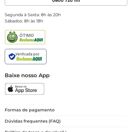
0800 720 1111
Clube Bretas
Blog Bretas
Segunda à Sexta: 8h às 20h
Black Friday
Sábados: 8h às 18h
Natal
Baixe nosso App
Formas de pagamento
Dúvidas frequentes (FAQ)