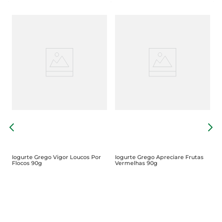
I
C
Iogurte Grego Vigor Loucos Por
Iogurte Grego Apreciare Frutas
Flocos 90g
Vermelhas 90g