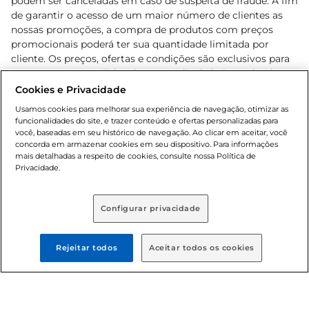
podem ser canceladas em caso de suspeita de fraude. A fim
de garantir o acesso de um maior número de clientes as
nossas promoções, a compra de produtos com preços
promocionais poderá ter sua quantidade limitada por
cliente. Os preços, ofertas e condições são exclusivos para
o e-commerce e válidos durante o dia de hoje, podendo
sofrer alterações sem prévia notificação. Proibida a venda
Cookies e Privacidade
de bebidas alcoólicas para menores de 18 anos, conforme
Usamos cookies para melhorar sua experiência de navegação, otimizar as
Lei n.º 8069/90, art. 81, inciso II (Estatuto da Criança e do
funcionalidades do site, e trazer conteúdo e ofertas personalizadas para
Adolescente). Preços e condições exclusivos para o
você, baseadas em seu histórico de navegação. Ao clicar em aceitar, você
concorda em armazenar cookies em seu dispositivo. Para informações
, podendo sofrer alterações sem aviso
www.bretas.com.br
mais detalhadas a respeito de cookies, consulte nossa Política de
prévio. O valor mínimo para as compras on-line é de R$
Privacidade.
80,00.
Configurar privacidade
© 2025 Copyright. Todos os direitos
reservados Bretas.
Rejeitar todos
Aceitar todos os cookies
Cencosud Brasil Comercial SA.CNPJ sob n°