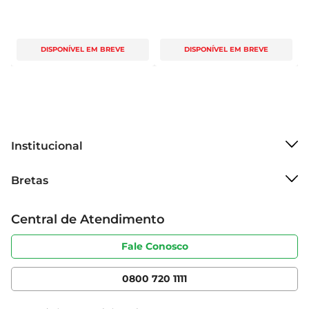
DISPONÍVEL EM BREVE
DISPONÍVEL EM BREVE
Institucional
Sobre o Bretas
Bretas
Grupo Cencosud
Trabalhe conosco
Cartão Bretas
Central de Atendimento
Sobre privacidade
Produtos Bretas
Portal do fornecedor
Código de ética
Fale Conosco
Nossas Lojas
Serviços
Cencosud Media
App Bretas
0800 720 1111
Clube Bretas
Blog Bretas