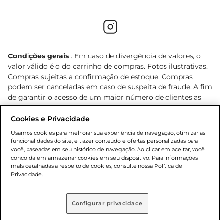
Condições gerais
: Em caso de divergência de valores, o
valor válido é o do carrinho de compras. Fotos ilustrativas.
Compras sujeitas a confirmação de estoque. Compras
podem ser canceladas em caso de suspeita de fraude. A fim
de garantir o acesso de um maior número de clientes as
nossas promoções, a compra de produtos com preços
promocionais poderá ter sua quantidade limitada por
Cookies e Privacidade
cliente. Os preços, ofertas e condições são exclusivos para
Usamos cookies para melhorar sua experiência de navegação, otimizar as
o e-commerce e válidos durante o dia de hoje, podendo
funcionalidades do site, e trazer conteúdo e ofertas personalizadas para
sofrer alterações sem prévia notificação. Proibida a venda
você, baseadas em seu histórico de navegação. Ao clicar em aceitar, você
concorda em armazenar cookies em seu dispositivo. Para informações
de bebidas alcoólicas para menores de 18 anos, conforme
mais detalhadas a respeito de cookies, consulte nossa Política de
Lei n.º 8069/90, art. 81, inciso II (Estatuto da Criança e do
Privacidade.
Adolescente). Preços e condições exclusivos para o
, podendo sofrer alterações sem aviso
www.bretas.com.br
prévio. O valor mínimo para as compras on-line é de R$
Configurar privacidade
80,00.