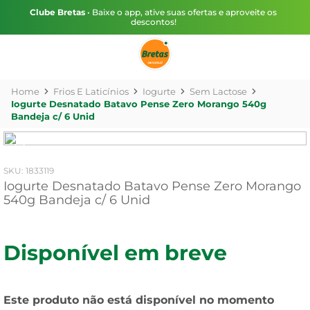
Clube Bretas
• Baixe o app, ative suas ofertas e aproveite os
descontos!
Frios E Laticínios
Iogurte
Sem Lactose
Iogurte Desnatado Batavo Pense Zero Morango 540g
Bandeja c/ 6 Unid
:
1833119
Iogurte Desnatado Batavo Pense Zero Morango
540g Bandeja c/ 6 Unid
Disponível em breve
Este produto não está disponível no momento