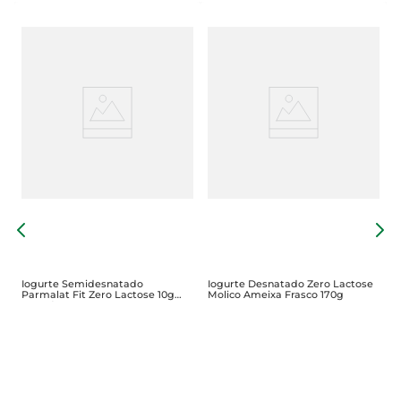
o
I
Z
Iogurte Semidesnatado
Iogurte Desnatado Zero Lactose
Parmalat Fit Zero Lactose 10g
Molico Ameixa Frasco 170g
Proteína CocoCopo120g