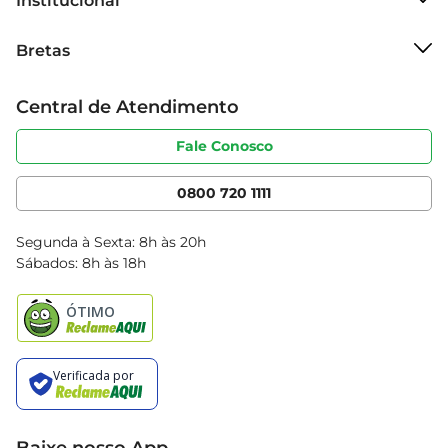
Institucional
Sobre o Bretas
Bretas
Grupo Cencosud
Trabalhe conosco
Cartão Bretas
Central de Atendimento
Sobre privacidade
Produtos Bretas
Portal do fornecedor
Código de ética
Fale Conosco
Nossas Lojas
Serviços
Cencosud Media
App Bretas
0800 720 1111
Clube Bretas
Blog Bretas
Segunda à Sexta: 8h às 20h
Black Friday
Sábados: 8h às 18h
Natal