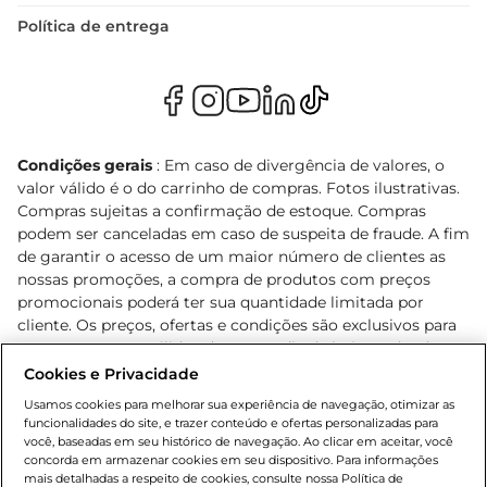
Política de entrega
Condições gerais
: Em caso de divergência de valores, o
valor válido é o do carrinho de compras. Fotos ilustrativas.
Compras sujeitas a confirmação de estoque. Compras
podem ser canceladas em caso de suspeita de fraude. A fim
de garantir o acesso de um maior número de clientes as
nossas promoções, a compra de produtos com preços
promocionais poderá ter sua quantidade limitada por
cliente. Os preços, ofertas e condições são exclusivos para
o e-commerce e válidos durante o dia de hoje, podendo
sofrer alterações sem prévia notificação. Proibida a venda
Cookies e Privacidade
de bebidas alcoólicas para menores de 18 anos, conforme
Usamos cookies para melhorar sua experiência de navegação, otimizar as
Lei n.º 8069/90, art. 81, inciso II (Estatuto da Criança e do
funcionalidades do site, e trazer conteúdo e ofertas personalizadas para
Adolescente). Preços e condições exclusivos para o
você, baseadas em seu histórico de navegação. Ao clicar em aceitar, você
concorda em armazenar cookies em seu dispositivo. Para informações
, podendo sofrer alterações sem aviso
www.bretas.com.br
mais detalhadas a respeito de cookies, consulte nossa Política de
prévio. O valor mínimo para as compras on-line é de R$