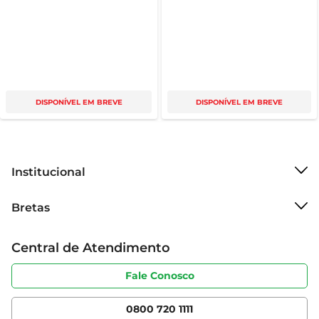
DISPONÍVEL EM BREVE
DISPONÍVEL EM BREVE
Institucional
Sobre o Bretas
Bretas
Grupo Cencosud
Trabalhe conosco
Cartão Bretas
Central de Atendimento
Sobre privacidade
Produtos Bretas
Portal do fornecedor
Código de ética
Fale Conosco
Nossas Lojas
Serviços
Cencosud Media
App Bretas
0800 720 1111