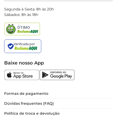
Clube Bretas
Blog Bretas
Segunda à Sexta: 8h às 20h
Black Friday
Sábados: 8h às 18h
Natal
Baixe nosso App
Formas de pagamento
Dúvidas frequentes (FAQ)
Política de troca e devolução