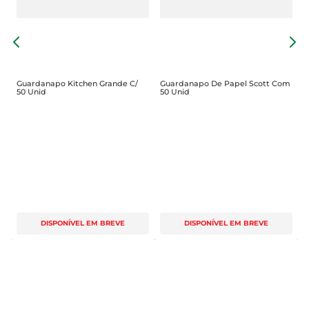
está associada a itens que unem simplicidade e 
qualidade, reforçando a confiança no 
s
G
desempenho do guardanapo.
S
Guardanapo Kitchen Grande C/
Guardanapo De Papel Scott Com
50 Unid
50 Unid
DISPONÍVEL EM BREVE
DISPONÍVEL EM BREVE