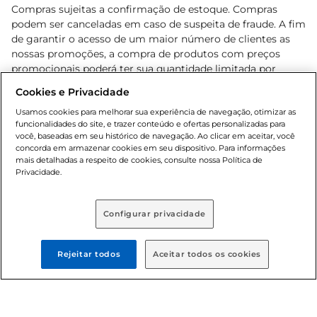
Compras sujeitas a confirmação de estoque. Compras
podem ser canceladas em caso de suspeita de fraude. A fim
de garantir o acesso de um maior número de clientes as
nossas promoções, a compra de produtos com preços
promocionais poderá ter sua quantidade limitada por
cliente. Os preços, ofertas e condições são exclusivos para
Cookies e Privacidade
o e-commerce e válidos durante o dia de hoje, podendo
sofrer alterações sem prévia notificação. Proibida a venda
Usamos cookies para melhorar sua experiência de navegação, otimizar as
funcionalidades do site, e trazer conteúdo e ofertas personalizadas para
de bebidas alcoólicas para menores de 18 anos, conforme
você, baseadas em seu histórico de navegação. Ao clicar em aceitar, você
Lei n.º 8069/90, art. 81, inciso II (Estatuto da Criança e do
concorda em armazenar cookies em seu dispositivo. Para informações
Adolescente). Preços e condições exclusivos para o
mais detalhadas a respeito de cookies, consulte nossa Política de
, podendo sofrer alterações sem aviso
Privacidade.
www.bretas.com.br
prévio. O valor mínimo para as compras on-line é de R$
80,00.
Configurar privacidade
© 2025 Copyright. Todos os direitos
reservados Bretas.
Rejeitar todos
Aceitar todos os cookies
Cencosud Brasil Comercial SA.CNPJ sob n°
39.346.861/0350-38 . Sediada na Av. das Nações Unidas,