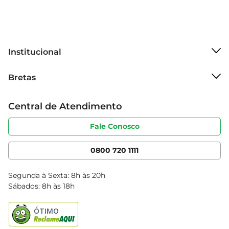
Institucional
Sobre o Bretas
Bretas
Grupo Cencosud
Trabalhe conosco
Cartão Bretas
Central de Atendimento
Sobre privacidade
Produtos Bretas
Portal do fornecedor
Código de ética
Fale Conosco
Nossas Lojas
Serviços
Cencosud Media
App Bretas
0800 720 1111
Clube Bretas
Blog Bretas
Segunda à Sexta: 8h às 20h
Black Friday
Sábados: 8h às 18h
Natal