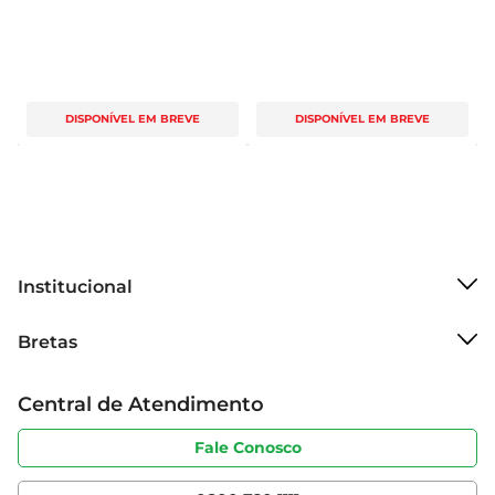
DISPONÍVEL EM BREVE
DISPONÍVEL EM BREVE
Institucional
Sobre o Bretas
Bretas
Grupo Cencosud
Trabalhe conosco
Cartão Bretas
Central de Atendimento
Sobre privacidade
Produtos Bretas
Portal do fornecedor
Código de ética
Fale Conosco
Nossas Lojas
Serviços
Cencosud Media
App Bretas