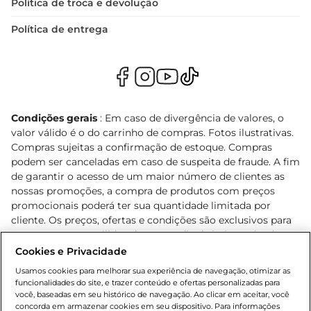
Política de troca e devolução
Política de entrega
Condições gerais
: Em caso de divergência de valores, o
valor válido é o do carrinho de compras. Fotos ilustrativas.
Compras sujeitas a confirmação de estoque. Compras
podem ser canceladas em caso de suspeita de fraude. A fim
de garantir o acesso de um maior número de clientes as
nossas promoções, a compra de produtos com preços
promocionais poderá ter sua quantidade limitada por
cliente. Os preços, ofertas e condições são exclusivos para
o e-commerce e válidos durante o dia de hoje, podendo
sofrer alterações sem prévia notificação. Proibida a venda
Cookies e Privacidade
de bebidas alcoólicas para menores de 18 anos, conforme
Usamos cookies para melhorar sua experiência de navegação, otimizar as
Lei n.º 8069/90, art. 81, inciso II (Estatuto da Criança e do
funcionalidades do site, e trazer conteúdo e ofertas personalizadas para
Adolescente). Preços e condições exclusivos para o
você, baseadas em seu histórico de navegação. Ao clicar em aceitar, você
concorda em armazenar cookies em seu dispositivo. Para informações
, podendo sofrer alterações sem aviso
www.bretas.com.br