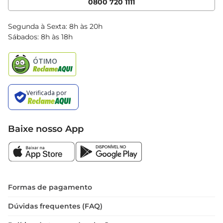
0800 720 1111
Clube Bretas
Blog Bretas
Segunda à Sexta: 8h às 20h
Black Friday
Sábados: 8h às 18h
Natal
Baixe nosso App
Formas de pagamento
Dúvidas frequentes (FAQ)