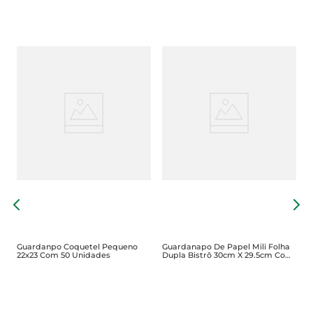
s
G
G
U
Guardanpo Coquetel Pequeno
Guardanapo De Papel Mili Folha
22x23 Com 50 Unidades
Dupla Bistrô 30cm X 29.5cm Com
50 Unidades