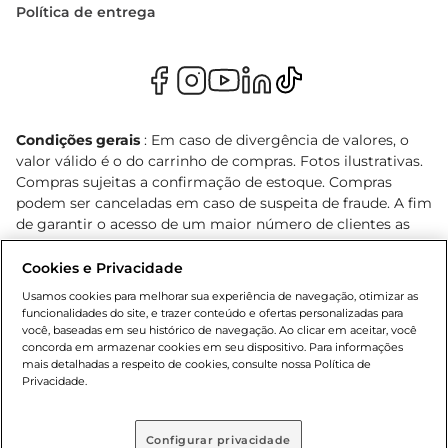
Política de entrega
Condições gerais
: Em caso de divergência de valores, o
valor válido é o do carrinho de compras. Fotos ilustrativas.
Compras sujeitas a confirmação de estoque. Compras
podem ser canceladas em caso de suspeita de fraude. A fim
de garantir o acesso de um maior número de clientes as
nossas promoções, a compra de produtos com preços
promocionais poderá ter sua quantidade limitada por
Cookies e Privacidade
cliente. Os preços, ofertas e condições são exclusivos para
Usamos cookies para melhorar sua experiência de navegação, otimizar as
o e-commerce e válidos durante o dia de hoje, podendo
funcionalidades do site, e trazer conteúdo e ofertas personalizadas para
sofrer alterações sem prévia notificação. Proibida a venda
você, baseadas em seu histórico de navegação. Ao clicar em aceitar, você
concorda em armazenar cookies em seu dispositivo. Para informações
de bebidas alcoólicas para menores de 18 anos, conforme
mais detalhadas a respeito de cookies, consulte nossa Política de
Lei n.º 8069/90, art. 81, inciso II (Estatuto da Criança e do
Privacidade.
Adolescente). Preços e condições exclusivos para o
, podendo sofrer alterações sem aviso
www.bretas.com.br
prévio. O valor mínimo para as compras on-line é de R$
Configurar privacidade