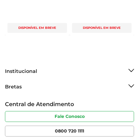
DISPONÍVEL EM BREVE
DISPONÍVEL EM BREVE
Institucional
Sobre o Bretas
Bretas
Grupo Cencosud
Trabalhe conosco
Cartão Bretas
Central de Atendimento
Sobre privacidade
Produtos Bretas
Portal do fornecedor
Código de ética
Fale Conosco
Nossas Lojas
Serviços
Cencosud Media
App Bretas
0800 720 1111
Clube Bretas