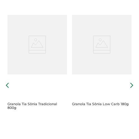
E
G
P
Granola Tia Sônia Tradicional
Granola Tia Sônia Low Carb 180g
800g