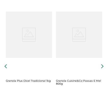
G
Granola Plus Dicel Tradicional 1kg
Granola Cuisine&Co Passas E Mel
800g