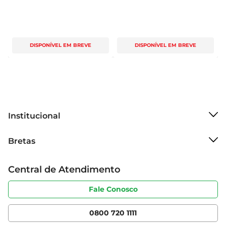
DISPONÍVEL EM BREVE
DISPONÍVEL EM BREVE
Institucional
Sobre o Bretas
Bretas
Grupo Cencosud
Trabalhe conosco
Cartão Bretas
Central de Atendimento
Sobre privacidade
Produtos Bretas
Portal do fornecedor
Código de ética
Fale Conosco
Nossas Lojas
Serviços
Cencosud Media
App Bretas
0800 720 1111
Clube Bretas