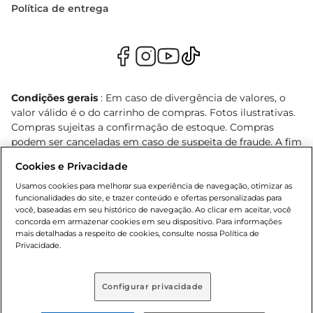
Política de entrega
Condições gerais
: Em caso de divergência de valores, o
valor válido é o do carrinho de compras. Fotos ilustrativas.
Compras sujeitas a confirmação de estoque. Compras
podem ser canceladas em caso de suspeita de fraude. A fim
de garantir o acesso de um maior número de clientes as
Cookies e Privacidade
nossas promoções, a compra de produtos com preços
promocionais poderá ter sua quantidade limitada por
Usamos cookies para melhorar sua experiência de navegação, otimizar as
funcionalidades do site, e trazer conteúdo e ofertas personalizadas para
cliente. Os preços, ofertas e condições são exclusivos para
você, baseadas em seu histórico de navegação. Ao clicar em aceitar, você
o e-commerce e válidos durante o dia de hoje, podendo
concorda em armazenar cookies em seu dispositivo. Para informações
sofrer alterações sem prévia notificação. Proibida a venda
mais detalhadas a respeito de cookies, consulte nossa Política de
de bebidas alcoólicas para menores de 18 anos, conforme
Privacidade.
Lei n.º 8069/90, art. 81, inciso II (Estatuto da Criança e do
Adolescente). Preços e condições exclusivos para o
Configurar privacidade
, podendo sofrer alterações sem aviso
www.bretas.com.br
prévio. O valor mínimo para as compras on-line é de R$