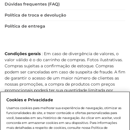
Dúvidas frequentes (FAQ)
Política de troca e devolução
Política de entrega
Condições gerais
: Em caso de divergência de valores, o
valor válido é o do carrinho de compras. Fotos ilustrativas.
Compras sujeitas a confirmação de estoque. Compras
podem ser canceladas em caso de suspeita de fraude. A fim
de garantir o acesso de um maior número de clientes as
nossas promoções, a compra de produtos com preços
promocionais poderá ter sua quantidade limitada por
cliente. Os preços, ofertas e condições são exclusivos para
Cookies e Privacidade
o e-commerce e válidos durante o dia de hoje, podendo
sofrer alterações sem prévia notificação. Proibida a venda
Usamos cookies para melhorar sua experiência de navegação, otimizar as
funcionalidades do site, e trazer conteúdo e ofertas personalizadas para
de bebidas alcoólicas para menores de 18 anos, conforme
você, baseadas em seu histórico de navegação. Ao clicar em aceitar, você
Lei n.º 8069/90, art. 81, inciso II (Estatuto da Criança e do
concorda em armazenar cookies em seu dispositivo. Para informações
Adolescente). Preços e condições exclusivos para o
mais detalhadas a respeito de cookies, consulte nossa Política de