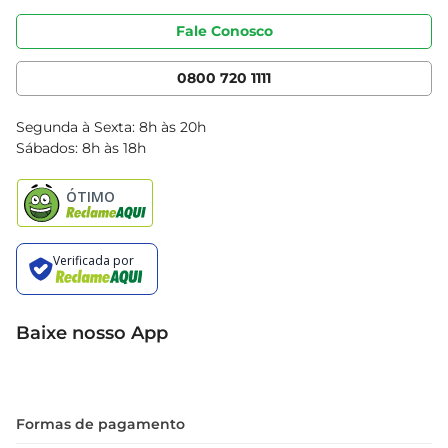
Portal do fornecedor
Código de ética
Fale Conosco
Nossas Lojas
Serviços
Cencosud Media
App Bretas
0800 720 1111
Clube Bretas
Blog Bretas
Segunda à Sexta: 8h às 20h
Black Friday
Sábados: 8h às 18h
Natal
Baixe nosso App
Formas de pagamento