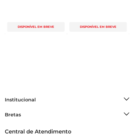
DISPONÍVEL EM BREVE
DISPONÍVEL EM BREVE
Institucional
Sobre o Bretas
Bretas
Grupo Cencosud
Trabalhe conosco
Cartão Bretas
Central de Atendimento
Sobre privacidade
Produtos Bretas