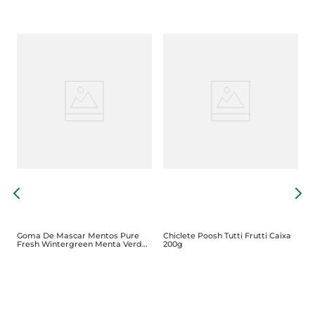
G
A
U
Goma De Mascar Mentos Pure
Chiclete Poosh Tutti Frutti Caixa
Fresh Wintergreen Menta Verde
200g
Sem Açúcar Pote 92g