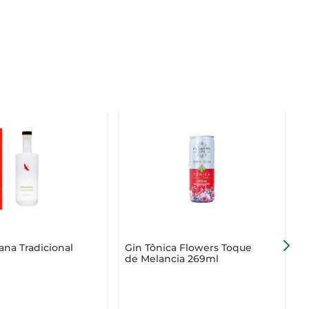
na Tradicional
Gin Tônica Flowers Toque
G
de Melancia 269ml