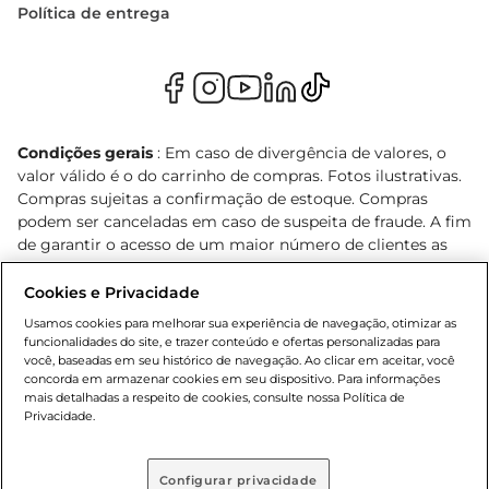
Política de entrega
Condições gerais
: Em caso de divergência de valores, o
valor válido é o do carrinho de compras. Fotos ilustrativas.
Compras sujeitas a confirmação de estoque. Compras
podem ser canceladas em caso de suspeita de fraude. A fim
de garantir o acesso de um maior número de clientes as
nossas promoções, a compra de produtos com preços
promocionais poderá ter sua quantidade limitada por
Cookies e Privacidade
cliente. Os preços, ofertas e condições são exclusivos para
Usamos cookies para melhorar sua experiência de navegação, otimizar as
o e-commerce e válidos durante o dia de hoje, podendo
funcionalidades do site, e trazer conteúdo e ofertas personalizadas para
sofrer alterações sem prévia notificação. Proibida a venda
você, baseadas em seu histórico de navegação. Ao clicar em aceitar, você
concorda em armazenar cookies em seu dispositivo. Para informações
de bebidas alcoólicas para menores de 18 anos, conforme
mais detalhadas a respeito de cookies, consulte nossa Política de
Lei n.º 8069/90, art. 81, inciso II (Estatuto da Criança e do
Privacidade.
Adolescente). Preços e condições exclusivos para o
, podendo sofrer alterações sem aviso
www.bretas.com.br
prévio. O valor mínimo para as compras on-line é de R$
Configurar privacidade