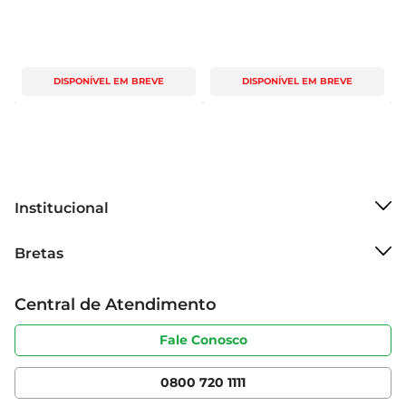
DISPONÍVEL EM BREVE
DISPONÍVEL EM BREVE
Institucional
Sobre o Bretas
Bretas
Grupo Cencosud
Trabalhe conosco
Cartão Bretas
Central de Atendimento
Sobre privacidade
Produtos Bretas
Portal do fornecedor
Código de ética
Fale Conosco
Nossas Lojas
Serviços
Cencosud Media
App Bretas
0800 720 1111
Clube Bretas