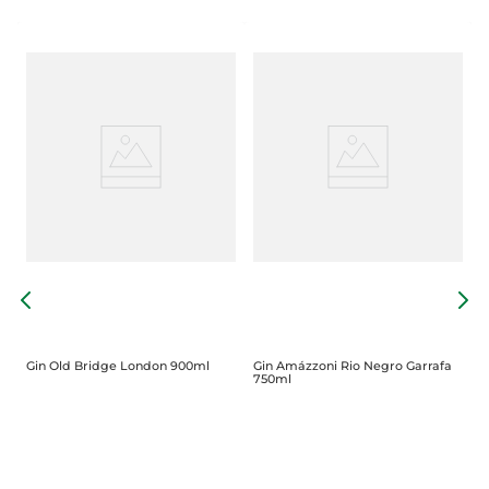
G
L
Gin Old Bridge London 900ml
Gin Amázzoni Rio Negro Garrafa
750ml