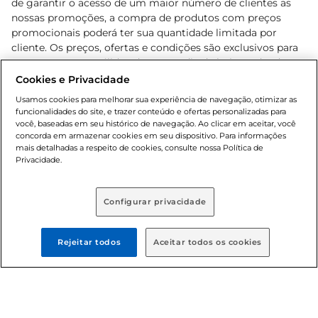
de garantir o acesso de um maior número de clientes as
nossas promoções, a compra de produtos com preços
promocionais poderá ter sua quantidade limitada por
cliente. Os preços, ofertas e condições são exclusivos para
o e-commerce e válidos durante o dia de hoje, podendo
sofrer alterações sem prévia notificação. Proibida a venda
Cookies e Privacidade
de bebidas alcoólicas para menores de 18 anos, conforme
Usamos cookies para melhorar sua experiência de navegação, otimizar as
Lei n.º 8069/90, art. 81, inciso II (Estatuto da Criança e do
funcionalidades do site, e trazer conteúdo e ofertas personalizadas para
Adolescente). Preços e condições exclusivos para o
você, baseadas em seu histórico de navegação. Ao clicar em aceitar, você
concorda em armazenar cookies em seu dispositivo. Para informações
, podendo sofrer alterações sem aviso
www.bretas.com.br
mais detalhadas a respeito de cookies, consulte nossa Política de
prévio. O valor mínimo para as compras on-line é de R$
Privacidade.
80,00.
Configurar privacidade
© 2025 Copyright. Todos os direitos
reservados Bretas.
Rejeitar todos
Aceitar todos os cookies
Cencosud Brasil Comercial SA.CNPJ sob n°
39.346.861/0350-38 . Sediada na Av. das Nações Unidas,