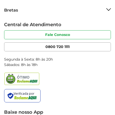
Sobre o Bretas
Bretas
Grupo Cencosud
Trabalhe conosco
Cartão Bretas
Central de Atendimento
Sobre privacidade
Produtos Bretas
Portal do fornecedor
Código de ética
Fale Conosco
Nossas Lojas
Serviços
Cencosud Media
App Bretas
0800 720 1111
Clube Bretas
Blog Bretas
Segunda à Sexta: 8h às 20h
Black Friday
Sábados: 8h às 18h
Natal
Baixe nosso App