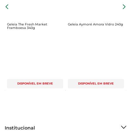
expectativas de quem busca um complemento 
G
saboroso e funcional para o dia a dia. A 
2
capacidade de 230g proporciona porções ideais 
para uso frequente sem desperdício.
Geleia The Fresh Market
Geleia Aymoré Amora Vidro 240g
Framboesa 340g
DISPONÍVEL EM BREVE
DISPONÍVEL EM BREVE
Institucional