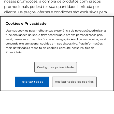
nossas promoções, a compra de produtos com preços
promocionais poderá ter sua quantidade limitada por
cliente. Os preços, ofertas e condições são exclusivos para
o e-commerce e válidos durante o dia de hoje, podendo
sofrer alterações sem prévia notificação. Proibida a venda
Cookies e Privacidade
de bebidas alcoólicas para menores de 18 anos, conforme
Usamos cookies para melhorar sua experiência de navegação, otimizar as
Lei n.º 8069/90, art. 81, inciso II (Estatuto da Criança e do
funcionalidades do site, e trazer conteúdo e ofertas personalizadas para
Adolescente). Preços e condições exclusivos para o
você, baseadas em seu histórico de navegação. Ao clicar em aceitar, você
concorda em armazenar cookies em seu dispositivo. Para informações
, podendo sofrer alterações sem aviso
www.bretas.com.br
mais detalhadas a respeito de cookies, consulte nossa Política de
prévio. O valor mínimo para as compras on-line é de R$
Privacidade.
80,00.
Configurar privacidade
© 2025 Copyright. Todos os direitos
reservados Bretas.
Rejeitar todos
Aceitar todos os cookies
Cencosud Brasil Comercial SA.CNPJ sob n°
39.346.861/0350-38 . Sediada na Av. das Nações Unidas,
12.995, 21º andar, CEP: 04.578-000, Bairro Brooklin Paulista,