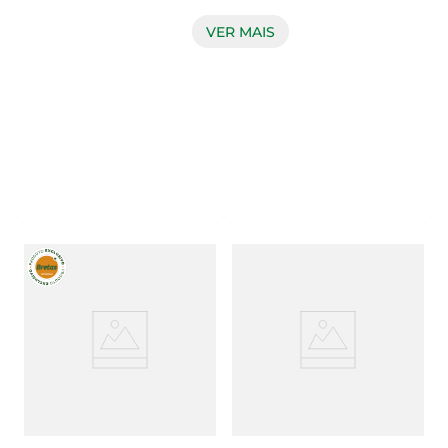
pronunciado de goiaba trazem aconchego e 
identidade às suas refeições, seja no café da 
VER MAIS
manhã, lanches ou ocasiões especiais. Com 
marca reconhecida no mercado brasileiro, essa 
geleia combina simplicidade com tradição, 
valorizando o gosto natural da fruta. Versatilidade 
e uso Ideal para passar no pão, torradas e 
biscoitos, a geleia também pode ser 
acrescentada a receitas doces e salgadas, 
oferecendo um toque diferenciado. O vidro 
versátil mantém as características sensoriais do 
produto e facilita a conservação após aberto, 
preservando o frescor e sabor. Embalagem 
conveniente para uso diário e armazenamento 
prático. Informação sobre o produto A geleia é 
produzida cuidadosamente para garantir a 
consistência adequada e o sabor que remete à 
fruta fresca de goiaba. Sem excessos, mantém o 
equilíbrio entre doçura e aroma, atendendo às 