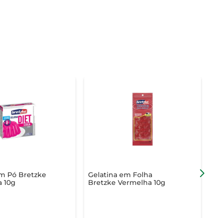
em Pó Bretzke
Gelatina em Folha
G
a 10g
Bretzke Vermelha 10g