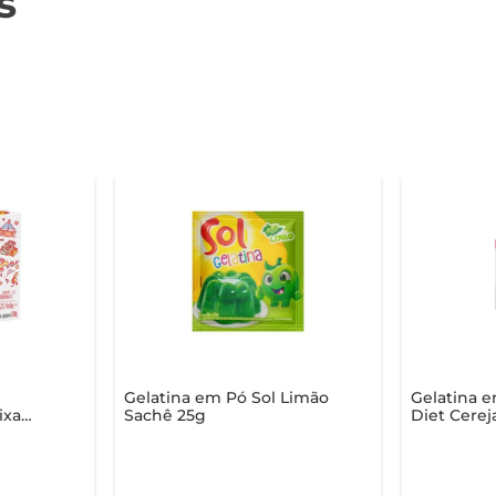
s
Gelatina em Pó Sol Limão
Gelatina 
ixa
Sachê 25g
Diet Cerej