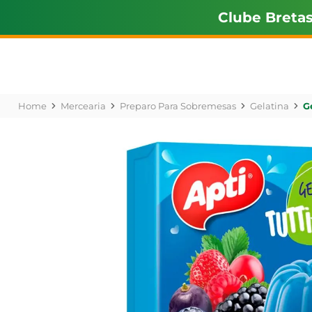
Clube Breta
Mercearia
Preparo Para Sobremesas
Gelatina
G