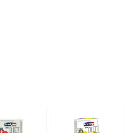
 dissolver o pó em água quente, misturar bem e deixar 
re mão de um doce saboroso e caseiro. Além disso, você 
iativos.

em diferentes preparações, como gelatinas com frutas, 
s ingredientes para criar combinações únicas que vão 
s, permitindo que você prepare gelatina na quantidade 
no.

em algo mais especial e saboroso!