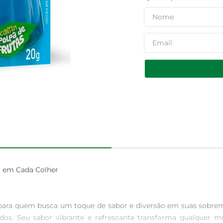
 em Cada Colher

ta para quem busca um toque de sabor e diversão em suas sobr
odos. Seu sabor vibrante e refrescante transforma qualquer m