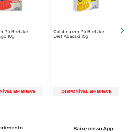
em Pó Bretzke
Gelatina em Pó Bretzke
G
ngo 10g
Diet Abacaxi 10g
M
NÍVEL EM BREVE
DISPONÍVEL EM BREVE
endimento
Baixe nosso App