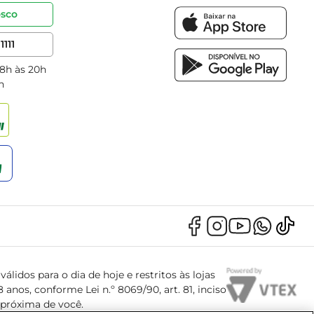
osco
1111
 8h às 20h
h
álidos para o dia de hoje e restritos às lojas
anos, conforme Lei n.º 8069/90, art. 81, inciso
s próxima de você.