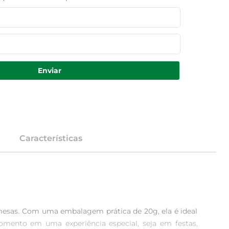
Enviar
Características
emesas. Com uma embalagem prática de 20g, ela é ideal 
omento em uma experiência especial, seja em festas, 