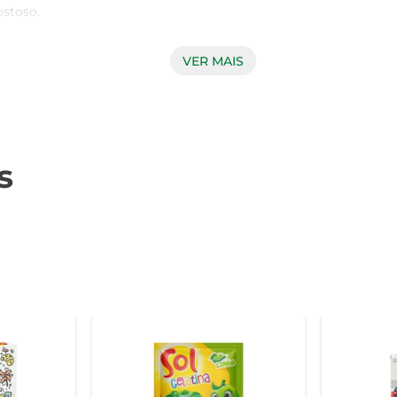
stoso.

VER MAIS
a, permitindo que você a tenha pronta em poucos minutos. Basta
icidade é perfeita para quem tem uma rotina agitada, mas não ab
, como sobremesas em camadas, tortas ou até mesmo em drinks cr
s
as a sobremesas. Sua versatilidade permite que você a utilize 
das. Experimente adicionar pedaços de frutas frescas ou outro
e e sabor para sua mesa. Com 20g, é ideal para pequenas porçõe
alternativa leve e refrescante, perfeita para qualquer época do a
cubra como um simples pacote pode transformar seus momentos 