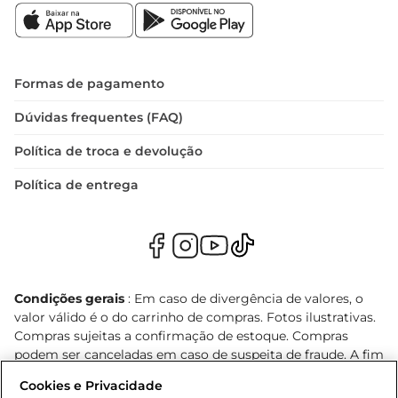
Formas de pagamento
Dúvidas frequentes (FAQ)
Política de troca e devolução
Política de entrega
Condições gerais
: Em caso de divergência de valores, o
valor válido é o do carrinho de compras. Fotos ilustrativas.
Compras sujeitas a confirmação de estoque. Compras
podem ser canceladas em caso de suspeita de fraude. A fim
de garantir o acesso de um maior número de clientes as
Cookies e Privacidade
nossas promoções, a compra de produtos com preços